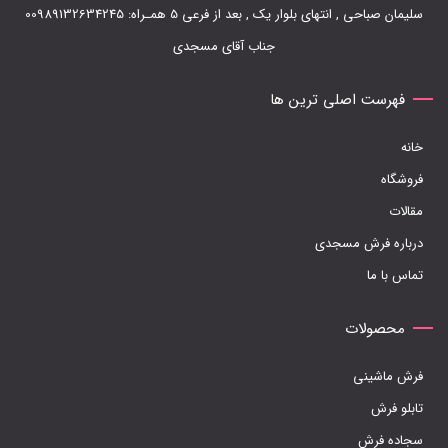
سلیمان صباحی , انتهای بلوار یک , بعد از فرعی 5 همـراه: 00989132634245
جناب آقای مسجدی
فهرست اصلی ترین ها
خانه
فروشگاه
مقالات
درباره فرش مسجدی
تماس با ما
محصولات
فرش ماشینی
تابلو فرش
سجاده فرش