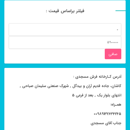
فیلتر براساس قیمت :
حداقل
قیمت
حداكثر
قيمت
صافی
آدرس کـارخانه فرش مسجدی :
کاشان، جاده قدیم آران و بیدگل , شهرک صنعتی سلیمان صباحی ,
انتهای بلوار یک , بعد از فرعی 5
همـراه:
00989132634245
جناب آقای مسجدی