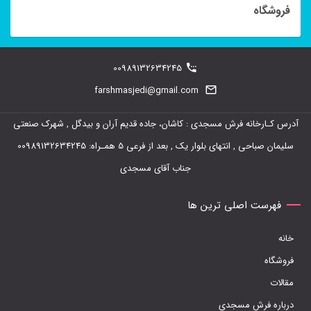
فروشگاه
00989132634245
farshmasjedi@gmail.com
آدرس کـارخانه فرش مسجدی : کاشان، جاده قدیم آران و بیدگل , شهرک صنعتی
سلیمان صباحی , انتهای بلوار یک , بعد از فرعی 5 همـراه: 00989132634245
جناب آقای مسجدی
فهرست اصلی ترین ها
خانه
فروشگاه
مقالات
درباره فرش مسجدی