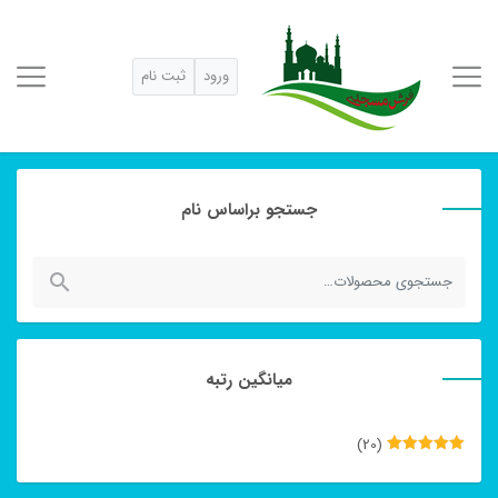
ورود
ثبت نام
جستجو براساس نام
جستجو
برای:
میانگین رتبه
(20)
نمره
5
از
5