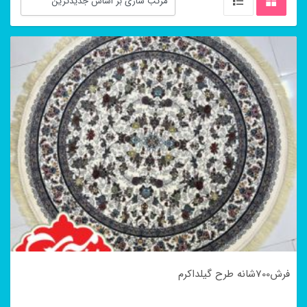
فرش700شانه طرح گیلداکرم