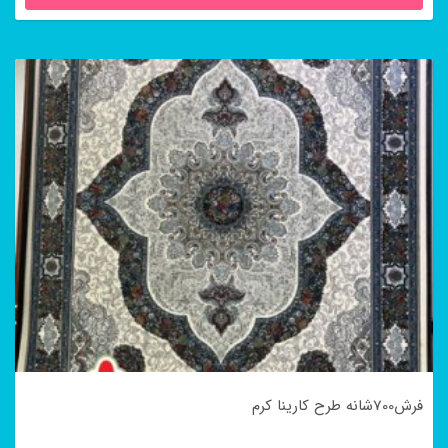
فرش700شانه طرح کارینا کرم