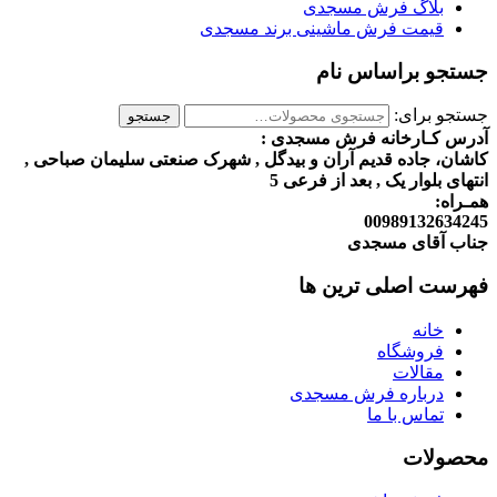
بلاگ فرش مسجدی
قیمت فرش ماشینی برند مسجدی
جستجو براساس نام
جستجو برای:
جستجو
آدرس کـارخانه فرش مسجدی :
کاشان، جاده قدیم آران و بیدگل , شهرک صنعتی سلیمان صباحی ,
انتهای بلوار یک , بعد از فرعی 5
همـراه:
00989132634245
جناب آقای مسجدی
فهرست اصلی ترین ها
خانه
فروشگاه
مقالات
درباره فرش مسجدی
تماس با ما
محصولات