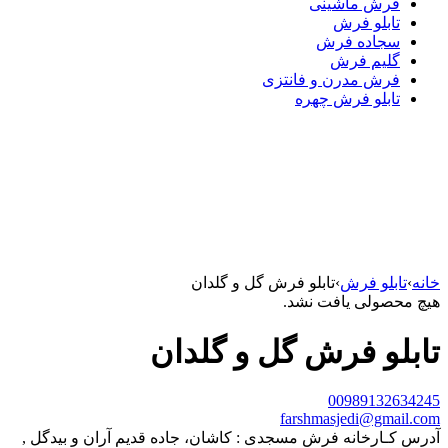
فرش ماشینی
تابلو فرش
سجاده فرش
گلیم فرش
فرش مدرن و فانتزی
تابلو فرش چهره
خانه
›
تابلو فرش
›
تابلو فرش گل و گلدان
هیچ محصولی یافت نشد.
تابلو فرش گل و گلدان
00989132634245
farshmasjedi@gmail.com
آدرس کـارخانه فرش مسجدی : کاشان، جاده قدیم آران و بیدگل ,