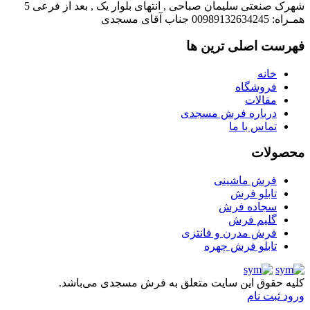
شهرک صنعتی سلیمان صباحی , انتهای بلوار یک , بعد از فرعی 5
همـراه: 00989132634245 جناب آقای مسجدی
فهرست اصلی ترین ها
خانه
فروشگاه
مقالات
درباره فرش مسجدی
تماس با ما
محصولات
فرش ماشینی
تابلو فرش
سجاده فرش
گلیم فرش
فرش مدرن و فانتزی
تابلو فرش چهره
کلیه حقوق این سایت متعلق به فرش مسجدی می‌باشد.
ورود
ثبت نام