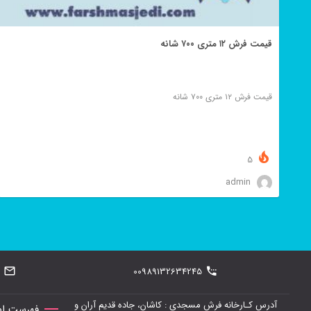
قیمت فرش ۱۲ متری ۷۰۰ شانه
قیمت فرش ۱۲ متری ۷۰۰ شانه
5
admin
00989132634245
آدرس کـارخانه فرش مسجدی : کاشان، جاده قدیم آران و
فهرست اص