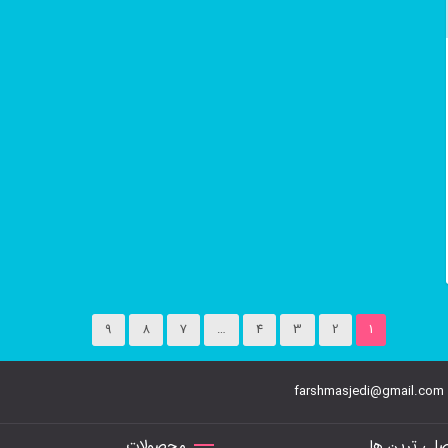
9
8
7
…
4
3
2
1
farshmasjedi@gmail.com
لی ترین ها
محصولات