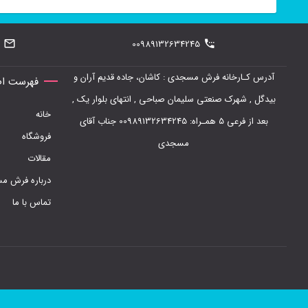
00989132634245
آدرس کـارخانه فرش مسجدی : کاشان، جاده قدیم آران و
فهرست اص
بیدگل , شهرک صنعتی سلیمان صباحی , انتهای بلوار یک ,
خانه
بعد از فرعی 5 همـراه: 00989132634245 جناب آقای
فروشگاه
مسجدی
مقالات
درباره فرش 
تماس با ما