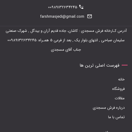
00989132634245
farshmasjedi@gmail.com
آدرس کـارخانه فرش مسجدی : کاشان، جاده قدیم آران و بیدگل , شهرک صنعتی
سلیمان صباحی , انتهای بلوار یک , بعد از فرعی 5 همـراه: 00989132634245
جناب آقای مسجدی
فهرست اصلی ترین ها
خانه
فروشگاه
مقالات
درباره فرش مسجدی
تماس با ما