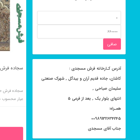
حداقل
قیمت
حداكثر
قيمت
صافی
سجاده فرش
آدرس کـارخانه فرش مسجدی :
کاشان، جاده قدیم آران و بیدگل , شهرک صنعتی
سلیمان صباحی ,
سجاده فرش ط
انتهای بلوار یک , بعد از فرعی 5
عیار محسوب م
محرابی است.
همـراه:
00989132634245
جناب آقای مسجدی