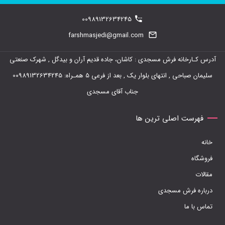
مختلفی
00989132634245
می
farshmasjedi@gmail.com
باشد.
گزینه
آدرس کـارخانه فرش مسجدی : کاشان، جاده قدیم آران و بیدگل , شهرک صنعتی
ها
سلیمان صباحی , انتهای بلوار یک , بعد از فرعی 5 همـراه: 00989132634245
ممکن
جناب آقای مسجدی
است
در
فهرست اصلی ترین ها
صفحه
خانه
محصول
فروشگاه
انتخاب
مقالات
شوند
درباره فرش مسجدی
تماس با ما