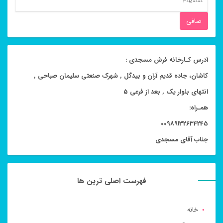
قيمت
صافی
آدرس کـارخانه فرش مسجدی :
کاشان، جاده قدیم آران و بیدگل , شهرک صنعتی سلیمان صباحی ,
انتهای بلوار یک , بعد از فرعی 5
همـراه:
00989132634245
جناب آقای مسجدی
فهرست اصلی ترین ها
خانه