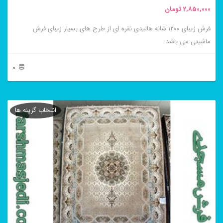
2,850,000
تومان
فرش زیبای ۱۲۰۰ شانه هالیدی نقره ای از طرح های بسیار زیبای فرش
ماشینی می باشد.
0
این
محصول
انتخاب گزینه ها
دارای
انواع
مختلفی
می
باشد.
گزینه
ها