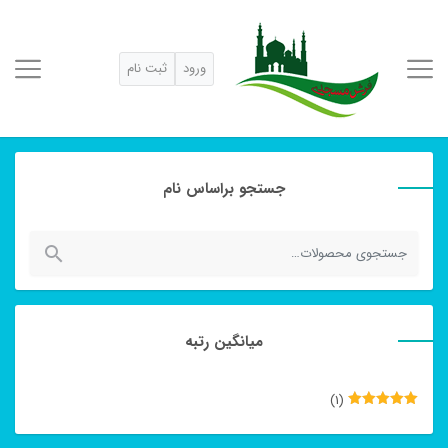
ورود
ثبت نام
جستجو براساس نام
جستجو
برای:
میانگین رتبه
(1)
نمره
5
از
5