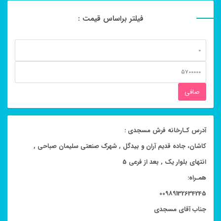
فیلتر براساس قیمت :
حداقل
قیمت
حداكثر
قيمت
صافی
آدرس کـارخانه فرش مسجدی :
کاشان، جاده قدیم آران و بیدگل , شهرک صنعتی سلیمان صباحی ,
انتهای بلوار یک , بعد از فرعی 5
همـراه:
00989132634245
جناب آقای مسجدی