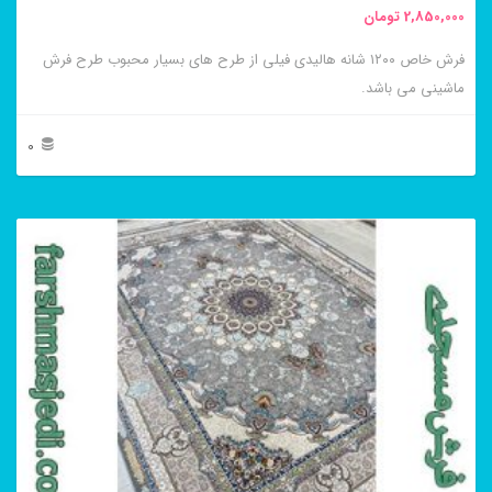
2,850,000
تومان
انتخاب
فرش خاص ۱۲۰۰ شانه هالیدی فیلی از طرح های بسیار محبوب طرح فرش
شوند
ماشینی می باشد.
0
این
محصول
دارای
انواع
مختلفی
می
باشد.
گزینه
ها