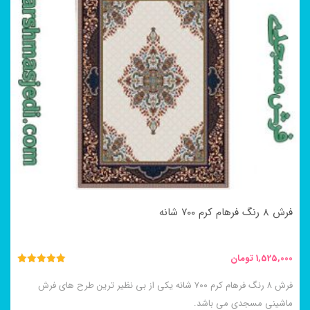
انواع
مختلفی
می
باشد.
گزینه
ها
ممکن
است
در
فرش ۸ رنگ فرهام کرم ۷۰۰ شانه
صفحه
محصول
1,525,000
تومان
انتخاب
نمره
5.00
فرش ۸ رنگ فرهام کرم ۷۰۰ شانه یکی از بی نظیر ترین طرح های فرش
شوند
از 5
ماشینی مسجدی می باشد.