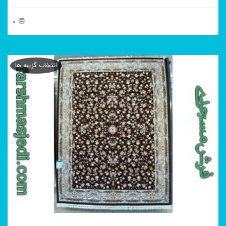
0
این
محصول
انتخاب گزینه ها
دارای
انواع
مختلفی
می
باشد.
گزینه
ها
ممکن
است
در