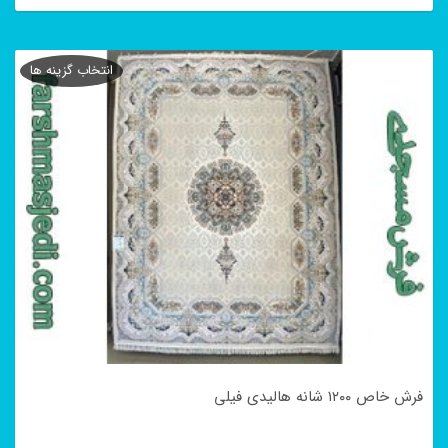
این
محصول
انتخاب گزینه ها
دارای
انواع
مختلفی
می
باشد.
گزینه
ها
ممکن
است
در
فرش خاص ۱۲۰۰ شانه هالیدی فیلی
صفحه
محصول