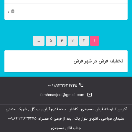
0
این
محصول
←
5
4
3
2
1
دارای
انواع
تخفیف فرش در شهر فرش
مختلفی
می
باشد.
00989132634245
گزینه
farshmasjedi@gmail.com
ها
ممکن
آدرس کـارخانه فرش مسجدی : کاشان، جاده قدیم آران و بیدگل , شهرک صنعتی
است
سلیمان صباحی , انتهای بلوار یک , بعد از فرعی 5 همـراه: 00989132634245
در
جناب آقای مسجدی