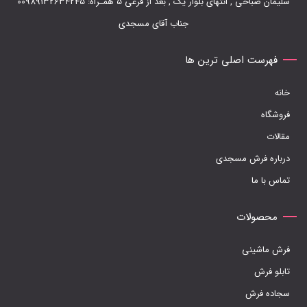
سلیمان صباحی , انتهای بلوار یک , بعد از فرعی 5 همـراه: 00989132634245
ممکن
جناب آقای مسجدی
است
در
فهرست اصلی ترین ها
صفحه
خانه
محصول
فروشگاه
انتخاب
مقالات
شوند
درباره فرش مسجدی
تماس با ما
محصولات
فرش ماشینی
تابلو فرش
سجاده فرش