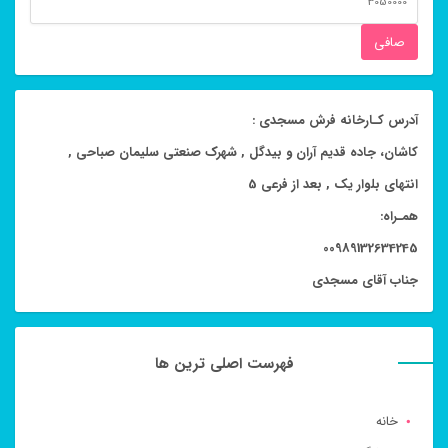
قيمت
صافی
آدرس کـارخانه فرش مسجدی :
کاشان، جاده قدیم آران و بیدگل , شهرک صنعتی سلیمان صباحی ,
انتهای بلوار یک , بعد از فرعی 5
همـراه:
00989132634245
جناب آقای مسجدی
فهرست اصلی ترین ها
خانه