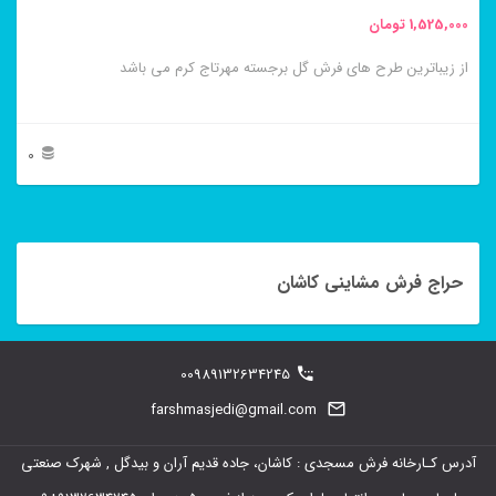
محصول
1,525,000
تومان
انتخاب
از زیباترین طرح های فرش گل برجسته مهرتاج کرم می باشد
شوند
0
این
محصول
دارای
حراج فرش مشاینی کاشان
انواع
مختلفی
00989132634245
می
farshmasjedi@gmail.com
باشد.
گزینه
آدرس کـارخانه فرش مسجدی : کاشان، جاده قدیم آران و بیدگل , شهرک صنعتی
ها