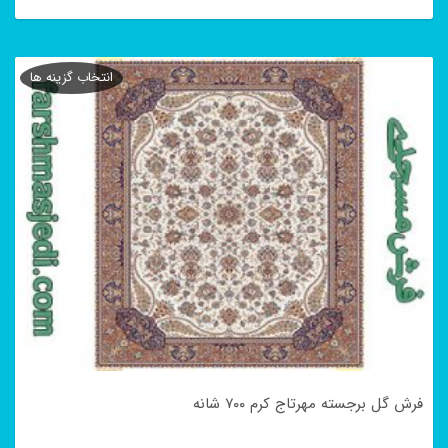
این
محصول
انتخاب گزینه ها
دارای
انواع
مختلفی
می
باشد.
گزینه
ها
ممکن
است
در
فرش گل برجسته مهرتاج کرم ۷۰۰ شانه
صفحه