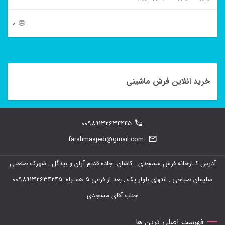
0
این
محصول
دارای
خرید انلاین فرش ماشینی
انواع
مختلفی
00989132634245
می
farshmasjedi@gmail.com
باشد.
گزینه
آدرس کـارخانه فرش مسجدی : کاشان، جاده قدیم آران و بیدگل , شهرک صنعتی
ها
سلیمان صباحی , انتهای بلوار یک , بعد از فرعی 5 همـراه: 00989132634245
ممکن
جناب آقای مسجدی
است
در
فهرست اصلی ترین ها