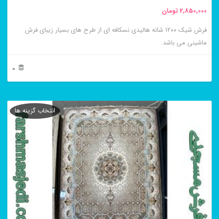
محصول
2,850,000
تومان
انتخاب
فرش شیک ۱۲۰۰ شانه هالیدی نسکافه ای از طرح های بسیار زیبای فرش
شوند
ماشینی می باشد.
0
این
محصول
انتخاب گزینه ها
دارای
انواع
مختلفی
می
باشد.
گزینه
ها