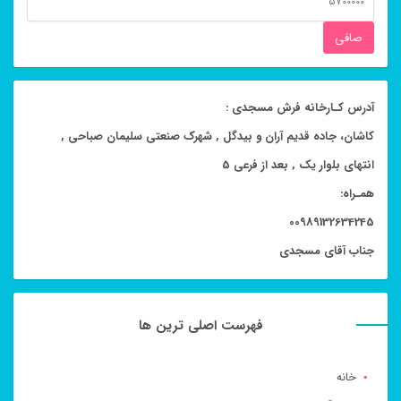
قيمت
صافی
آدرس کـارخانه فرش مسجدی :
کاشان، جاده قدیم آران و بیدگل , شهرک صنعتی سلیمان صباحی ,
انتهای بلوار یک , بعد از فرعی 5
همـراه:
00989132634245
جناب آقای مسجدی
فهرست اصلی ترین ها
خانه