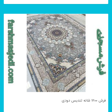
این
محصول
دارای
انواع
مختلفی
می
باشد.
گزینه
ها
ممکن
است
در
فرش ۱۲۰۰ شانه تندیس دودی
صفحه
محصول