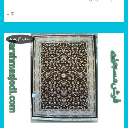
0
این
محصول
انتخاب گزینه ها
دارای
انواع
مختلفی
می
باشد.
گزینه
ها
ممکن
است
در