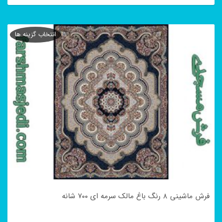
این
محصول
انتخاب گزینه ها
دارای
انواع
مختلفی
می
باشد.
گزینه
ها
ممکن
است
در
فرش ماشینی ۸ رنگ باغ مالک سرمه ای ۷۰۰ شانه
صفحه
محصول