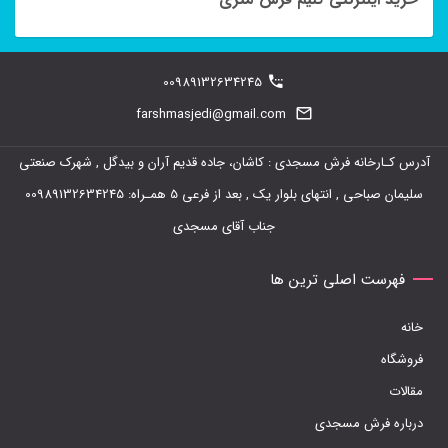
مختلفی
می
باشد.
00989132634245
گزینه
farshmasjedi@gmail.com
ها
ممکن
آدرس کـارخانه فرش مسجدی : کاشان، جاده قدیم آران و بیدگل , شهرک صنعتی
است
سلیمان صباحی , انتهای بلوار یک , بعد از فرعی 5 همـراه: 00989132634245
در
جناب آقای مسجدی
صفحه
فهرست اصلی ترین ها
محصول
انتخاب
خانه
شوند
فروشگاه
مقالات
درباره فرش مسجدی