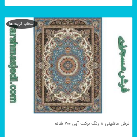
این
محصول
انتخاب گزینه ها
دارای
انواع
مختلفی
می
باشد.
گزینه
ها
ممکن
است
در
فرش ماشینی ۸ رنگ برکت آبی ۷۰۰ شانه
صفحه