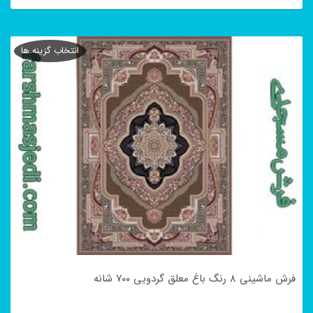
این
محصول
انتخاب گزینه ها
دارای
انواع
مختلفی
می
باشد.
گزینه
ها
ممکن
است
در
فرش ماشینی ۸ رنگ باغ معلق گردویی ۷۰۰ شانه
صفحه
محصول