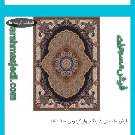
این
محصول
انتخاب گزینه ها
دارای
انواع
مختلفی
می
باشد.
گزینه
ها
ممکن
است
در
فرش ماشینی ۸ رنگ بهار گردویی ۷۰۰ شانه
صفحه
محصول