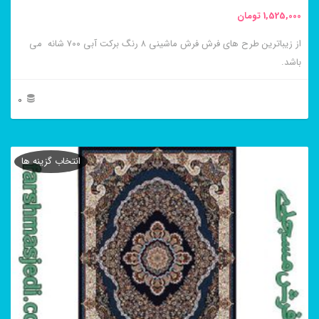
محصول
1,525,000
تومان
انتخاب
از زیباترین طرح های فرش فرش ماشینی ۸ رنگ برکت آبی ۷۰۰ شانه می
شوند
باشد.
0
این
محصول
انتخاب گزینه ها
دارای
انواع
مختلفی
می
باشد.
گزینه
ها