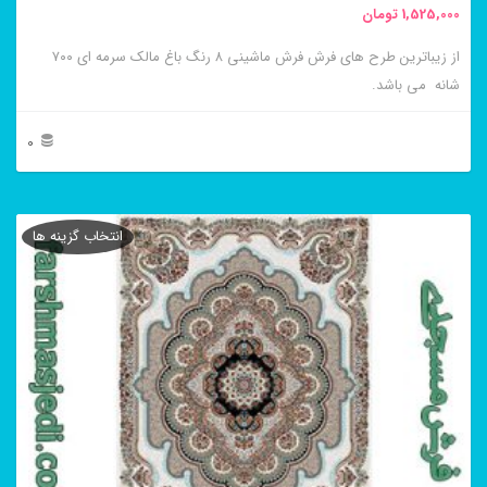
1,525,000
تومان
انتخاب
از زیباترین طرح های فرش فرش ماشینی ۸ رنگ باغ مالک سرمه ای ۷۰۰
شوند
شانه می باشد.
0
این
محصول
انتخاب گزینه ها
دارای
انواع
مختلفی
می
باشد.
گزینه
ها