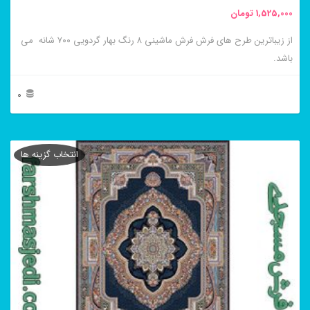
1,525,000
تومان
انتخاب
از زیباترین طرح های فرش فرش ماشینی ۸ رنگ بهار گردویی ۷۰۰ شانه می
شوند
باشد.
0
این
محصول
انتخاب گزینه ها
دارای
انواع
مختلفی
می
باشد.
گزینه
ها