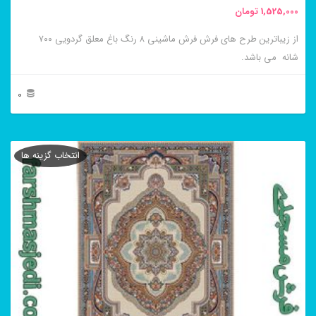
1,525,000
تومان
انتخاب
از زیباترین طرح های فرش فرش ماشینی ۸ رنگ باغ معلق گردویی ۷۰۰
شوند
شانه می باشد.
0
این
محصول
انتخاب گزینه ها
دارای
انواع
مختلفی
می
باشد.
گزینه
ها