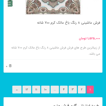
ممکن
است
در
فرش ماشینی ۸ رنگ باغ مالک کرم ۷۰۰ شانه
صفحه
محصول
1,525,000
تومان
انتخاب
از زیباترین طرح های فرش فرش ماشینی ۸ رنگ باغ مالک کرم ۷۰۰ شانه
شوند
می باشد.
0
این
محصول
←
12
11
10
…
4
3
2
1
دارای
انواع
خرید اینترنتی گلیم فرش متری