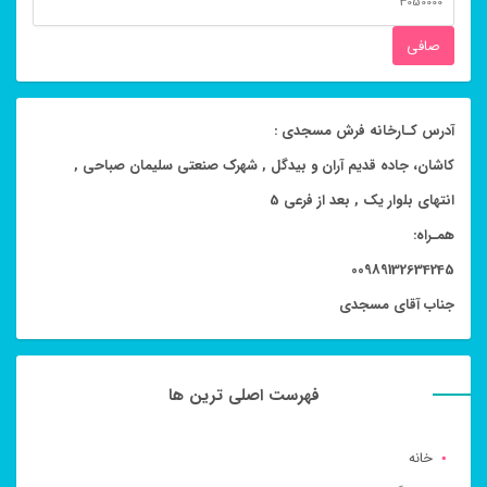
قيمت
صافی
آدرس کـارخانه فرش مسجدی :
کاشان، جاده قدیم آران و بیدگل , شهرک صنعتی سلیمان صباحی ,
انتهای بلوار یک , بعد از فرعی 5
همـراه:
00989132634245
جناب آقای مسجدی
فهرست اصلی ترین ها
خانه