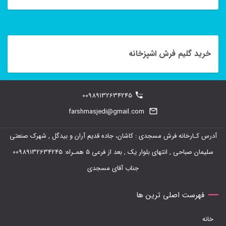
این
محصول
دارای
خرید گلیم فرش اشپزخانه
انواع
مختلفی
00989132634245
می
farshmasjedi@gmail.com
باشد.
گزینه
آدرس کـارخانه فرش مسجدی : کاشان، جاده قدیم آران و بیدگل , شهرک صنعتی
ها
سلیمان صباحی , انتهای بلوار یک , بعد از فرعی 5 همـراه: 00989132634245
ممکن
جناب آقای مسجدی
است
در
فهرست اصلی ترین ها
صفحه
خانه