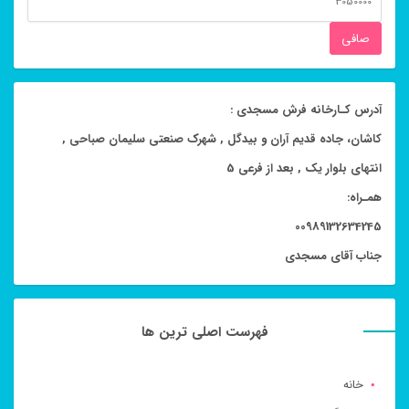
قيمت
صافی
آدرس کـارخانه فرش مسجدی :
کاشان، جاده قدیم آران و بیدگل , شهرک صنعتی سلیمان صباحی ,
انتهای بلوار یک , بعد از فرعی 5
همـراه:
00989132634245
جناب آقای مسجدی
فهرست اصلی ترین ها
خانه