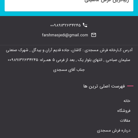
مختلفی
می
باشد.
00989132634245
گزینه
farshmasjedi@gmail.com
ها
ممکن
آدرس کـارخانه فرش مسجدی : کاشان، جاده قدیم آران و بیدگل , شهرک صنعتی
است
سلیمان صباحی , انتهای بلوار یک , بعد از فرعی 5 همـراه: 00989132634245
در
جناب آقای مسجدی
صفحه
فهرست اصلی ترین ها
محصول
انتخاب
خانه
شوند
فروشگاه
مقالات
درباره فرش مسجدی