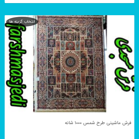
این
محصول
انتخاب گزینه ها
دارای
انواع
مختلفی
می
باشد.
گزینه
ها
ممکن
است
در
فرش ماشینی طرح شمس ۱۰۰۰ شانه
صفحه
محصول