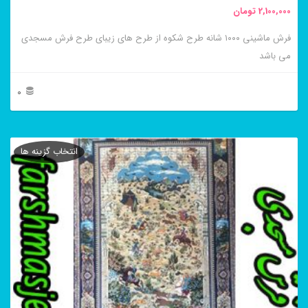
2,100,000
تومان
انتخاب
فرش ماشینی ۱۰۰۰ شانه طرح شکوه از طرح های زیبای طرح فرش مسجدی
شوند
می باشد
0
این
محصول
انتخاب گزینه ها
دارای
انواع
مختلفی
می
باشد.
گزینه
ها