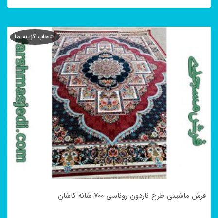
این
محصول
انتخاب گزینه ها
دارای
انواع
مختلفی
می
باشد.
گزینه
ها
ممکن
است
در
فرش ماشینی طرح ناردون روناسی ۷۰۰ شانه کاشان
صفحه
محصول