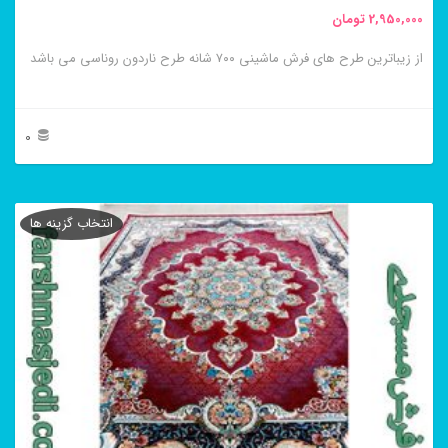
2,950,000
تومان
انتخاب
از زیباترین طرح های فرش ماشینی ۷۰۰ شانه طرح ناردون روناسی می باشد
شوند
0
این
محصول
انتخاب گزینه ها
دارای
انواع
مختلفی
می
باشد.
گزینه
ها