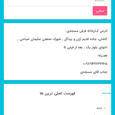
قيمت
صافی
آدرس کـارخانه فرش مسجدی :
کاشان، جاده قدیم آران و بیدگل , شهرک صنعتی سلیمان صباحی ,
انتهای بلوار یک , بعد از فرعی 5
همـراه:
00989132634245
جناب آقای مسجدی
فهرست اصلی ترین ها
خانه