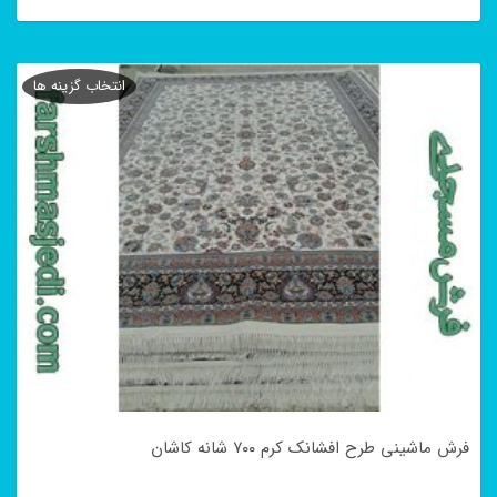
این
محصول
انتخاب گزینه ها
دارای
انواع
مختلفی
می
باشد.
گزینه
ها
ممکن
است
در
فرش ماشینی طرح افشانک کرم ۷۰۰ شانه کاشان
صفحه