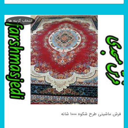
این
محصول
انتخاب گزینه ها
دارای
انواع
مختلفی
می
باشد.
گزینه
ها
ممکن
است
در
فرش ماشینی طرح شکوه ۱۰۰۰ شانه
صفحه
محصول