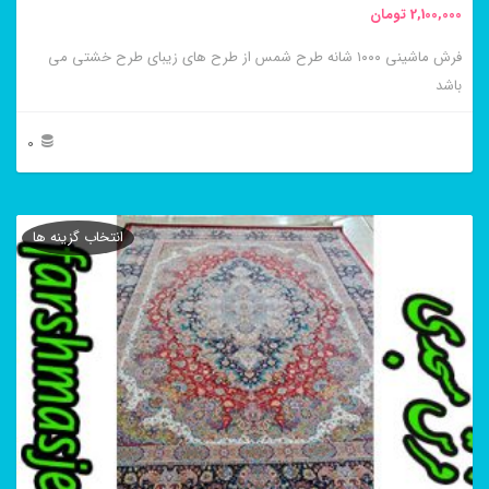
2,100,000
تومان
انتخاب
فرش ماشینی ۱۰۰۰ شانه طرح شمس از طرح های زیبای طرح خشتی می
شوند
باشد
0
این
محصول
انتخاب گزینه ها
دارای
انواع
مختلفی
می
باشد.
گزینه
ها