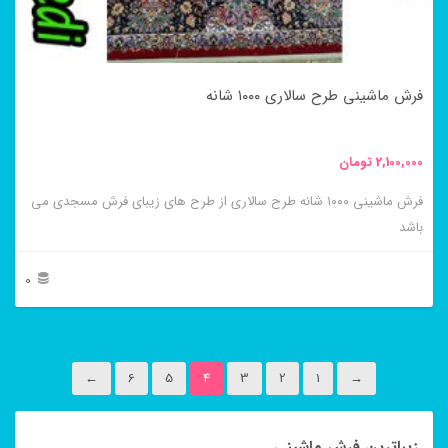
ممکن
است
در
فرش ماشینی طرح سالاری ۱۰۰۰ شانه
صفحه
محصول
2,100,000
تومان
انتخاب
فرش ماشینی ۱۰۰۰ شانه طرح سالاری از طرح های زیبای فرش مسجدی می
شوند
باشد
0
این
محصول
←
6
5
4
3
2
1
→
دارای
انواع
زیباترین فرش ماشینی