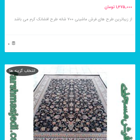
محصول
1,475,000
تومان
انتخاب
از زیباترین طرح های فرش ماشینی ۷۰۰ شانه طرح افشانک کرم می باشد
شوند
0
این
محصول
انتخاب گزینه ها
دارای
انواع
مختلفی
می
باشد.
گزینه
ها