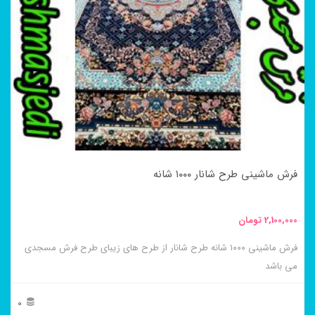
مختلفی
می
باشد.
گزینه
ها
ممکن
است
در
فرش ماشینی طرح شانار ۱۰۰۰ شانه
صفحه
محصول
2,100,000
تومان
انتخاب
فرش ماشینی ۱۰۰۰ شانه طرح شانار از طرح های زیبای طرح فرش مسجدی
شوند
می باشد
0