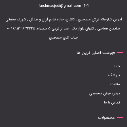
farshmasjedi@gmail.com
آدرس کـارخانه فرش مسجدی : کاشان، جاده قدیم آران و بیدگل , شهرک صنعتی
سلیمان صباحی , انتهای بلوار یک , بعد از فرعی 5 همـراه: 00989132634245
جناب آقای مسجدی
فهرست اصلی ترین ها
خانه
فروشگاه
مقالات
درباره فرش مسجدی
تماس با ما
محصولات