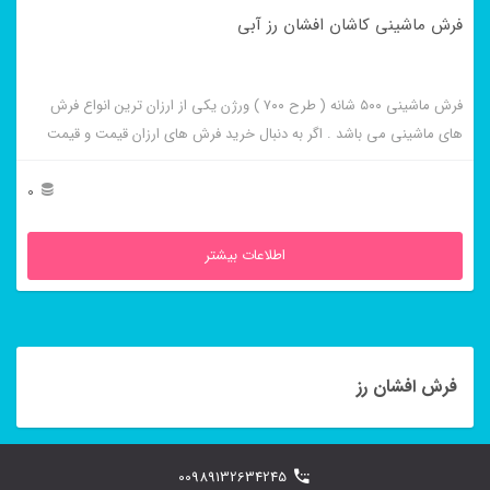
فرش ماشینی کاشان افشان رز آبی
فرش ماشینی ۵۰۰ شانه ( طرح ۷۰۰ ) ورژن یکی از ارزان ترین انواع فرش
های ماشینی می باشد . اگر به دنبال خرید فرش های ارزان قیمت و قیمت
مناسب هستید این فرش ها به شما پیشنهاد می شوند. فرش ماشینی کاشان
افشان رز آبی از برجسته ترین و پر فروش ترین این طرح ها می باشد .
0
اطلاعات بیشتر
فرش افشان رز
00989132634245