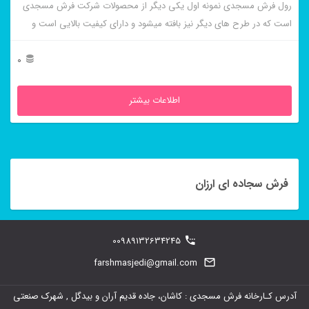
رول فرش مسجدی نمونه اول یکی دیگر از محصولات شرکت فرش مسجدی
است که در طرح های دیگر نیز بافته میشود و دارای کیفیت بالایی است و
طرح و رنگ زیبایی دارد.
0
اطلاعات بیشتر
فرش سجاده ای ارزان
00989132634245
farshmasjedi@gmail.com
آدرس کـارخانه فرش مسجدی : کاشان، جاده قدیم آران و بیدگل , شهرک صنعتی