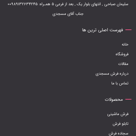
سلیمان صباحی , انتهای بلوار یک , بعد از فرعی 5 همـراه: 00989132634245
جناب آقای مسجدی
فهرست اصلی ترین ها
خانه
فروشگاه
مقالات
درباره فرش مسجدی
تماس با ما
محصولات
فرش ماشینی
تابلو فرش
سجاده فرش