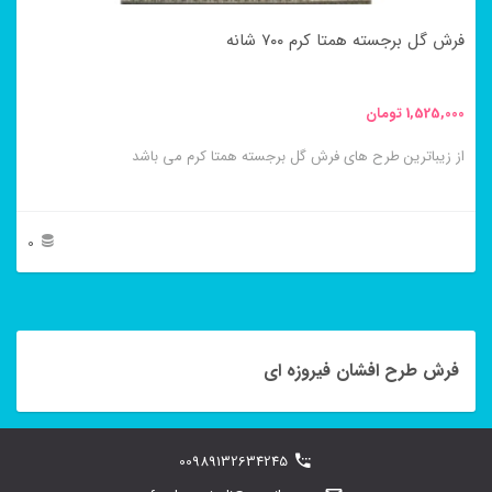
در
فرش گل برجسته همتا کرم ۷۰۰ شانه
صفحه
محصول
1,525,000
تومان
انتخاب
از زیباترین طرح های فرش گل برجسته همتا کرم می باشد
شوند
0
این
محصول
دارای
فرش طرح افشان فیروزه ای
انواع
مختلفی
00989132634245
می