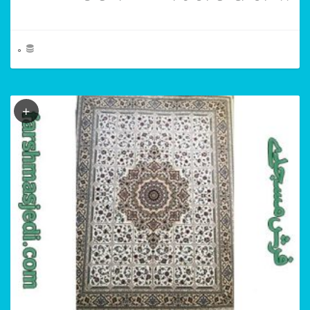
0
این
محصول
دارای
انواع
مختلفی
می
باشد.
گزینه
ها
ممکن
است