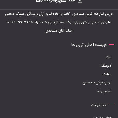
farshmasjedi@gmail.com
باشد.
گزینه
آدرس کـارخانه فرش مسجدی : کاشان، جاده قدیم آران و بیدگل , شهرک صنعتی
ها
سلیمان صباحی , انتهای بلوار یک , بعد از فرعی 5 همـراه: 00989132634245
ممکن
جناب آقای مسجدی
است
در
فهرست اصلی ترین ها
صفحه
خانه
محصول
فروشگاه
انتخاب
مقالات
شوند
درباره فرش مسجدی
تماس با ما
محصولات
فرش ماشینی