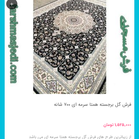
دارای
انواع
مختلفی
می
باشد.
گزینه
ها
ممکن
است
در
فرش گل برجسته همتا سرمه ای ۷۰۰ شانه
صفحه
محصول
1,525,000
تومان
انتخاب
از زیباترین طرح های فرش گل برجسته همتا سرمه ای می باشد
شوند