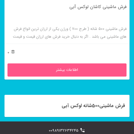
فرش ماشینی کاشان لوکس آبی
فرش ماشینی ۵۰۰ شانه ( طرح ۷۰۰ ) ورژن یکی از ارزان ترین انواع فرش
های ماشینی می باشد . اگر به دنبال خرید فرش های ارزان قیمت و قیمت
مناسب هستید این فرش ها به شما پیشنهاد می شوند. فرش ماشینی کاشان
لوکس آبی از برجسته ترین و پر فروش ترین این طرح ها می باشد .
0
اطلاعات بیشتر
فرش ماشینی500شانه لوکس آبی
00989132634245