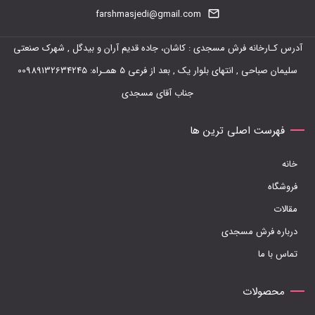
farshmasjedi@gmail.com
آدرس کـارخانه فرش مسجدی : کاشان، جاده قدیم آران و بیدگل , شهرک صنعتی
سلیمان صباحی , انتهای بلوار یک , بعد از فرعی 5 همـراه: 00989132634245
جناب آقای مسجدی
فهرست اصلی ترین ها
خانه
فروشگاه
مقالات
درباره فرش مسجدی
تماس با ما
محصولات