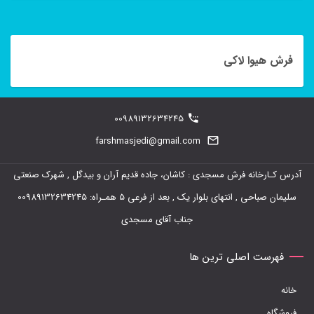
فرش هیوا لاکی
00989132634245
farshmasjedi@gmail.com
آدرس کـارخانه فرش مسجدی : کاشان، جاده قدیم آران و بیدگل , شهرک صنعتی
سلیمان صباحی , انتهای بلوار یک , بعد از فرعی 5 همـراه: 00989132634245
جناب آقای مسجدی
فهرست اصلی ترین ها
خانه
فروشگاه