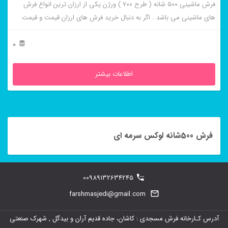
فرش ماشینی ۵۰۰ شانه ( طرح ۷۰۰ ) ورژن یکی از ارزان ترین انواع فرش
های ماشینی می باشد . اگر به دنبال خرید فرش های ارزان قیمت و قیمت
مناسب هستید این فرش ها به شما پیشنهاد می شوند. فرش ماشینی کاشان
لوکس سرمه ای از برجسته ترین و پر فروش ترین این طرح ها می باشد .
0
اطلاعات بیشتر
فرش 500شانه لوکس سرمه ای
00989132634245
farshmasjedi@gmail.com
آدرس کـارخانه فرش مسجدی : کاشان، جاده قدیم آران و بیدگل , شهرک صنعتی