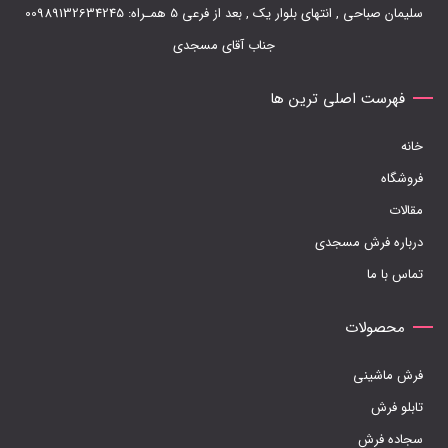
سلیمان صباحی , انتهای بلوار یک , بعد از فرعی 5 همـراه: 00989132634245
جناب آقای مسجدی
فهرست اصلی ترین ها
خانه
فروشگاه
مقالات
درباره فرش مسجدی
تماس با ما
محصولات
فرش ماشینی
تابلو فرش
سجاده فرش