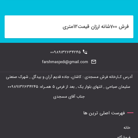
فرش 700شانه ارزان قیمت12متری
00989132634245
farshmasjedi@gmail.com
آدرس کـارخانه فرش مسجدی : کاشان، جاده قدیم آران و بیدگل , شهرک صنعتی
سلیمان صباحی , انتهای بلوار یک , بعد از فرعی 5 همـراه: 00989132634245
جناب آقای مسجدی
فهرست اصلی ترین ها
خانه
فروشگاه