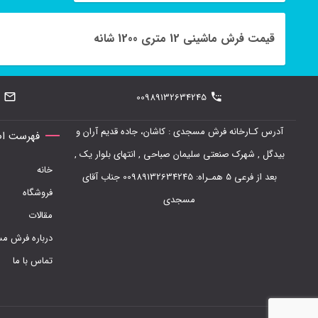
انتخاب
قیمت فرش ماشینی 12 متری 1200 شانه
شوند
00989132634245
آدرس کـارخانه فرش مسجدی : کاشان، جاده قدیم آران و
فهرست اص
بیدگل , شهرک صنعتی سلیمان صباحی , انتهای بلوار یک ,
خانه
بعد از فرعی 5 همـراه: 00989132634245 جناب آقای
فروشگاه
مسجدی
مقالات
درباره فرش 
تماس با ما