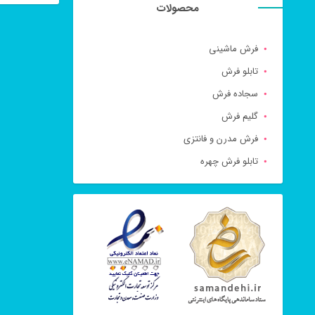
محصولات
این
شوند
محصول
فرش ماشینی
دارای
تابلو فرش
انواع
سجاده فرش
مختلفی
گلیم فرش
می
فرش مدرن و فانتزی
باشد.
تابلو فرش چهره
گزینه
ها
ممکن
است
در
صفحه
محصول