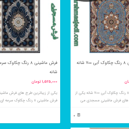
شانه
شانه
ان
1,525,000
تومان
فرش ماشینی ۸ رنگ چکاوک آبی ۷۰۰ شانه یکی از
یکی از زیباترین طرح های فرش ماش
ح های فرش ماشینی مسجدی می
می باشد.
0
این