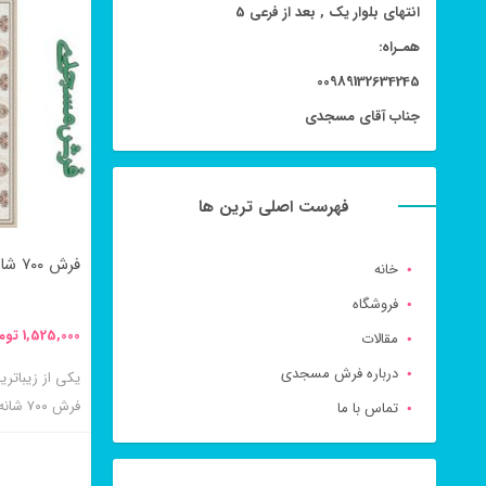
انتهای بلوار یک , بعد از فرعی 5
محصول
همـراه:
دارای
00989132634245
انواع
جناب آقای مسجدی
مختلفی
می
باشد.
فهرست اصلی ترین ها
گزینه
فرش ۷۰۰ شانه ۸ رنگ چکاوک فیلی
خانه
ها
فروشگاه
ممکن
1,525,000
توم
مقالات
است
درباره فرش مسجدی
در
یکی از زیبات
فرش ۷۰۰ شانه ۸ رنگ چکاوک فیلی می باشد.
تماس با ما
صفحه
محصول
انتخاب