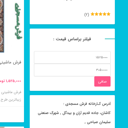
(2)
نمره
5
از
5
فیلتر براساس قیمت :
حداقل
فرش ماشینی ۸ رنگ چکاوک آبی ۷۰۰ 
قیمت
حداكثر
قيمت
1,525,000
توم
صافی
زیباترین طر
آدرس کـارخانه فرش مسجدی :
باشد.
کاشان، جاده قدیم آران و بیدگل , شهرک صنعتی
سلیمان صباحی ,
این