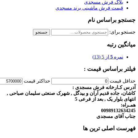
بلاگ فرش مسجدی
قیمت فرش ماشینی برند مسجدی
جستجو براساس نام
جستجو برای:
جستجو
میانگین رتبه
نمره
5
از 5
(13)
فیلتر براساس قیمت :
حداقل قیمت
حداكثر قيمت
آدرس کـارخانه فرش مسجدی :
کاشان، جاده قدیم آران و بیدگل , شهرک صنعتی سلیمان صباحی ,
انتهای بلوار یک , بعد از فرعی 5
همـراه:
00989132634245
جناب آقای مسجدی
فهرست اصلی ترین ها