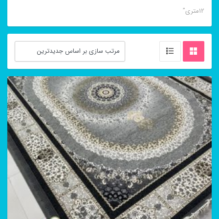
12متری”