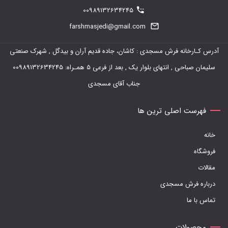
00989132634245
farshmasjedi@gmail.com
آدرس کـارخانه فرش مسجدی : کاشان، جاده قدیم آران و بیدگل , شهرک صنعتی
سلیمان صباحی , انتهای بلوار یک , بعد از فرعی 5 همـراه: 00989132634245
جناب آقای مسجدی
فهرست اصلی ترین ها
خانه
فروشگاه
مقالات
درباره فرش مسجدی
تماس با ما
محصولات