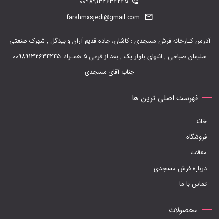
00989132634245
farshmasjedi@gmail.com
آدرس کـارخانه فرش مسجدی : کاشان، جاده قدیم آران و بیدگل , شهرک صنعتی
سلیمان صباحی , انتهای بلوار یک , بعد از فرعی 5 همـراه: 00989132634245
جناب آقای مسجدی
فهرست اصلی ترین ها
خانه
فروشگاه
مقالات
درباره فرش مسجدی
تماس با ما
محصولات