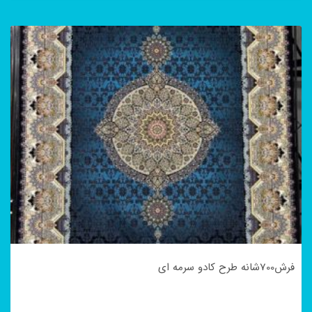
فرش700شانه طرح کادو سرمه ای