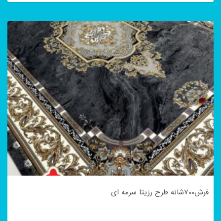
فرش700شانه طرح رزیتا سرمه ای