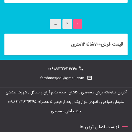
←
2
1
قیمت فرش700شانه12متری
00989132634245
farshmasjedi@gmail.com
آدرس کـارخانه فرش مسجدی : کاشان، جاده قدیم آران و بیدگل , شهرک صنعتی
سلیمان صباحی , انتهای بلوار یک , بعد از فرعی 5 همـراه: 00989132634245
جناب آقای مسجدی
فهرست اصلی ترین ها