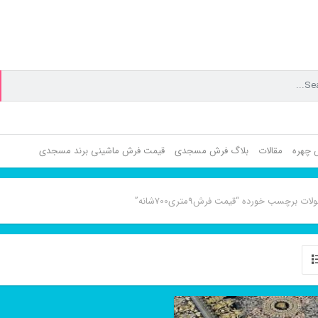
ش چهره
مقالات
بلاگ فرش مسجدی
قیمت فرش ماشینی برند مسجدی
ت برچسب خورده “قیمت فرش9متری700شانه”