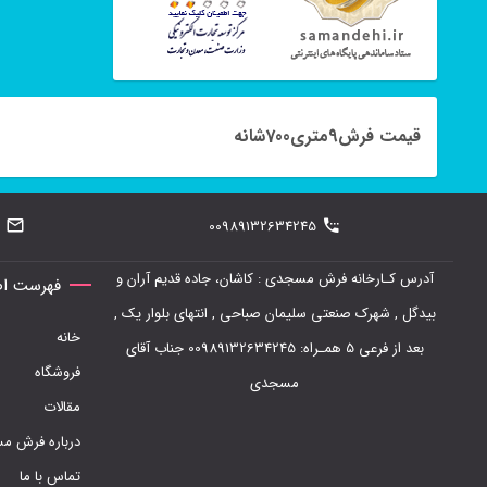
قیمت فرش9متری700شانه
00989132634245
آدرس کـارخانه فرش مسجدی : کاشان، جاده قدیم آران و
فهرست اص
بیدگل , شهرک صنعتی سلیمان صباحی , انتهای بلوار یک ,
خانه
بعد از فرعی 5 همـراه: 00989132634245 جناب آقای
فروشگاه
مسجدی
مقالات
درباره فرش 
تماس با ما