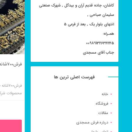
کاشان، جاده قدیم آران و بیدگل , شهرک صنعتی
سلیمان صباحی ,
انتهای بلوار یک , بعد از فرعی 5
همـراه:
00989132634245
جناب آقای مسجدی
فرش700شانه طرح ورساچه سرمه ای
فهرست اصلی ترین ها
فرش700
محصولات شرک
خانه
تراکم بالایی ا
فروشگاه
شود.
مقالات
درباره فرش مسجدی
تماس با ما