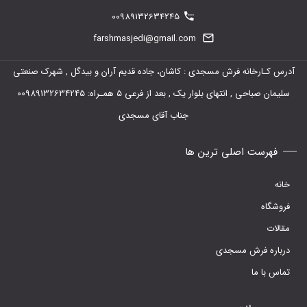
00989132634245
farshmasjedi@gmail.com
آدرس کـارخانه فرش مسجدی : کاشان، جاده قدیم آران و بیدگل , شهرک صنعتی
سلیمان صباحی , انتهای بلوار یک , بعد از فرعی 5 همـراه: 00989132634245
جناب آقای مسجدی
فهرست اصلی ترین ها
خانه
فروشگاه
مقالات
درباره فرش مسجدی
تماس با ما