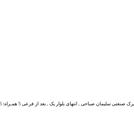
 انتهای بلوار یک , بعد از فرعی 5 همـراه: 00989132634245 جناب آقای مسجدی