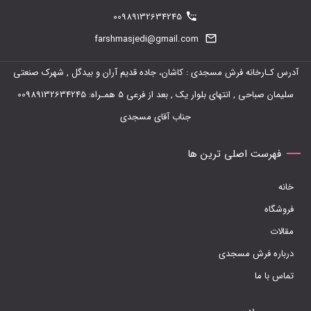
00989132634245
farshmasjedi@gmail.com
آدرس کـارخانه فرش مسجدی : کاشان، جاده قدیم آران و بیدگل , شهرک صنعتی
سلیمان صباحی , انتهای بلوار یک , بعد از فرعی 5 همـراه: 00989132634245
جناب آقای مسجدی
فهرست اصلی ترین ها
خانه
فروشگاه
مقالات
درباره فرش مسجدی
تماس با ما