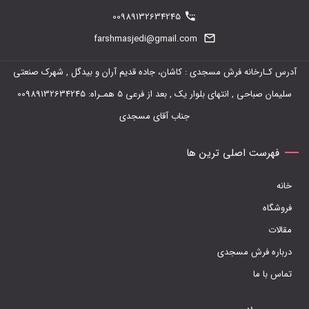
00989132634245
farshmasjedi@gmail.com
آدرس کـارخانه فرش مسجدی : کاشان، جاده قدیم آران و بیدگل , شهرک صنعتی
سلیمان صباحی , انتهای بلوار یک , بعد از فرعی 5 همـراه: 00989132634245
جناب آقای مسجدی
فهرست اصلی ترین ها
خانه
فروشگاه
مقالات
درباره فرش مسجدی
تماس با ما