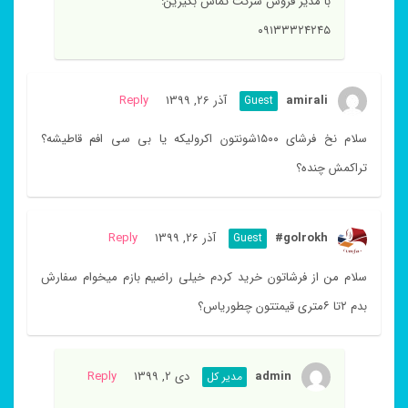
با مدیر فروش شرکت تماس بگیرین:
۰۹۱۳۳۳۲۴۲۴۵
amirali
آذر 26, 1399
Reply
Guest
سلام نخ فرشای ۱۵۰۰شونتون اکرولیکه یا بی سی افم قاطیشه؟
تراکمش چنده؟
golrokh#
آذر 26, 1399
Reply
Guest
سلام من از فرشاتون خرید کردم خیلی راضیم بازم میخوام سفارش
بدم ۲تا ۶متری قیمتتون چطوریاس؟
admin
دی 2, 1399
Reply
مدیر کل