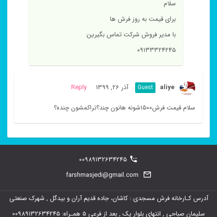
سلام
برای قیمت به روز فرش ها
با مدیر فروش شرکت تماس بگیرین:
۰۹۱۳۳۳۲۴۲۴۵
aliye
آذر 26, 1399
Reply
Guest
سلام قیمت فرش۱۵۰۰شونه هانون چند؟تراکمشون چنده؟
00989132634245
farshmasjedi@gmail.com
آدرس کـارخانه فرش مسجدی : کاشان، جاده قدیم آران و بیدگل , شهرک صنعتی
سلیمان صباحی , انتهای بلوار یک , بعد از فرعی 5 همـراه: 00989132634245