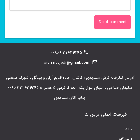
00989132634245
farshmasjedi@gmail.com
آدرس کـارخانه فرش مسجدی : کاشان، جاده قدیم آران و بیدگل , شهرک صنعتی
سلیمان صباحی , انتهای بلوار یک , بعد از فرعی 5 همـراه: 00989132634245
جناب آقای مسجدی
فهرست اصلی ترین ها
خانه
فروشگاه