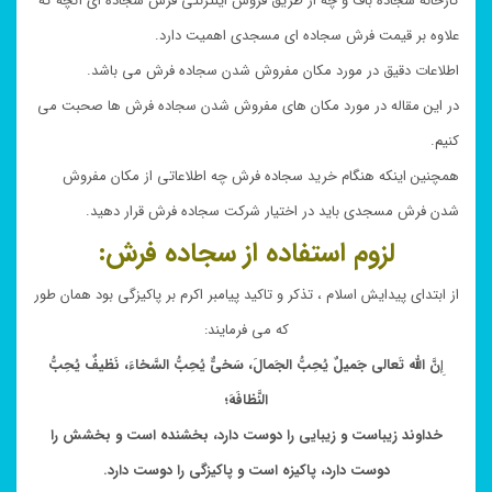
کارخانه سجاده باف و چه از طریق فروش اینترنتی فرش سجاده ای آنچه که
علاوه بر قیمت فرش سجاده ای مسجدی اهمیت دارد.
اطلاعات دقیق در مورد مکان مفروش شدن سجاده فرش می باشد.
در این مقاله در مورد مکان های مفروش شدن سجاده فرش ها صحبت می
کنیم.
همچنین اینکه هنگام خرید سجاده فرش چه اطلاعاتی از مکان مفروش
شدن فرش مسجدی باید در اختیار شرکت سجاده فرش قرار دهید.
لزوم استفاده از سجاده فرش:
از ابتدای پیدایش اسلام ، تذکر و تاکید پیامبر اکرم بر پاکیزگی بود همان طور
که می فرمایند:
إِ
نَّ اللّه تَعالى جَمیلٌ یُحِبُّ الجَمالَ، سَخىٌّ یُحِبُّ السَّخاءَ، نَظیفٌ یُحِبُّ
النَّظافَهَ؛
خداوند زیباست و زیبایى را دوست دارد، بخشنده است و بخشش را
دوست دارد، پاکیزه است و پاکیزگى را دوست دارد.