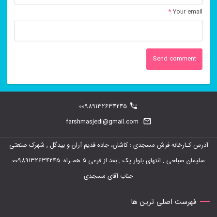
*
Your email
00989132634245
farshmasjedi@gmail.com
آدرس کـارخانه فرش مسجدی : کاشان، جاده قدیم آران و بیدگل , شهرک صنعتی
سلیمان صباحی , انتهای بلوار یک , بعد از فرعی 5 همـراه: 00989132634245
جناب آقای مسجدی
فهرست اصلی ترین ها