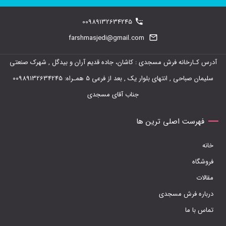
00989132634245
farshmasjedi@gmail.com
آدرس کـارخانه فرش مسجدی : کاشان، جاده قدیم آران و بیدگل , شهرک صنعتی
سلیمان صباحی , انتهای بلوار یک , بعد از فرعی 5 همـراه: 00989132634245
جناب آقای مسجدی
فهرست اصلی ترین ها
خانه
فروشگاه
مقالات
درباره فرش مسجدی
تماس با ما