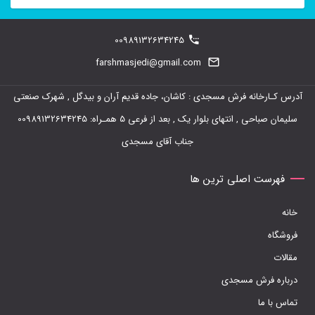
00989132634245
farshmasjedi@gmail.com
آدرس کـارخانه فرش مسجدی : کاشان، جاده قدیم آران و بیدگل , شهرک صنعتی
سلیمان صباحی , انتهای بلوار یک , بعد از فرعی 5 همـراه: 00989132634245
جناب آقای مسجدی
فهرست اصلی ترین ها
خانه
فروشگاه
مقالات
درباره فرش مسجدی
تماس با ما