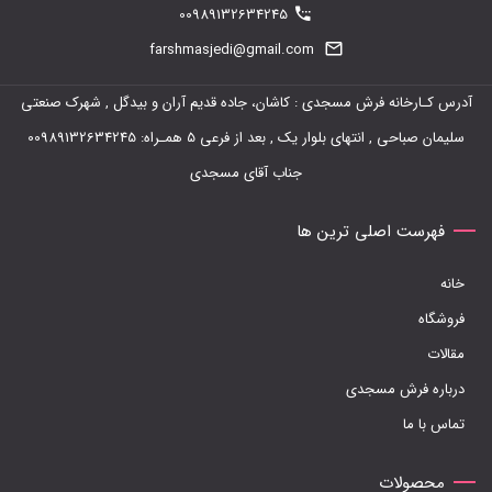
00989132634245
farshmasjedi@gmail.com
آدرس کـارخانه فرش مسجدی : کاشان، جاده قدیم آران و بیدگل , شهرک صنعتی
سلیمان صباحی , انتهای بلوار یک , بعد از فرعی 5 همـراه: 00989132634245
جناب آقای مسجدی
فهرست اصلی ترین ها
خانه
فروشگاه
مقالات
درباره فرش مسجدی
تماس با ما
محصولات