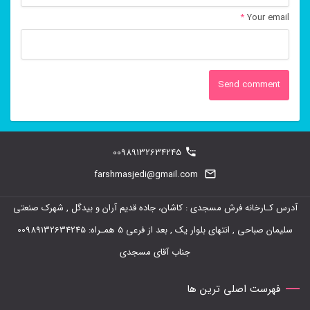
*
Your email
00989132634245
farshmasjedi@gmail.com
آدرس کـارخانه فرش مسجدی : کاشان، جاده قدیم آران و بیدگل , شهرک صنعتی
سلیمان صباحی , انتهای بلوار یک , بعد از فرعی 5 همـراه: 00989132634245
جناب آقای مسجدی
فهرست اصلی ترین ها