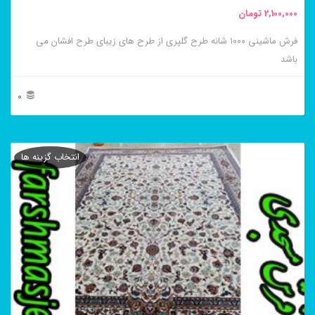
2,100,000
تومان
انتخاب
فرش ماشینی ۱۰۰۰ شانه طرح گلپری از طرح های زیبای طرح افشان می
شوند
باشد
0
این
محصول
انتخاب گزینه ها
دارای
انواع
مختلفی
می
باشد.
گزینه
ها