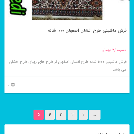
ممکن
است
در
فرش ماشینی طرح افشان اصفهان ۱۰۰۰ شانه
صفحه
محصول
2,100,000
تومان
انتخاب
فرش ماشینی ۱۰۰۰ شانه طرح افشان اصفهان از طرح های زیبای طرح افشان
شوند
می باشد
0
این
محصول
5
4
3
2
1
→
دارای
انواع