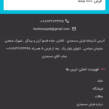
فرش 1000 شانه
مختلفی
می
باشد.
00989132634245
گزینه
farshmasjedi@gmail.com
ها
ممکن
آدرس کـارخانه فرش مسجدی : کاشان، جاده قدیم آران و بیدگل , شهرک صنعتی
است
سلیمان صباحی , انتهای بلوار یک , بعد از فرعی 5 همـراه: 00989132634245
در
جناب آقای مسجدی
صفحه
فهرست اصلی ترین ها
محصول
انتخاب
خانه
شوند
فروشگاه
مقالات
درباره فرش مسجدی