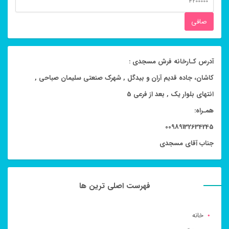
قيمت
صافی
آدرس کـارخانه فرش مسجدی :
کاشان، جاده قدیم آران و بیدگل , شهرک صنعتی سلیمان صباحی ,
انتهای بلوار یک , بعد از فرعی 5
همـراه:
00989132634245
جناب آقای مسجدی
فهرست اصلی ترین ها
خانه