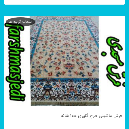
این
محصول
انتخاب گزینه ها
دارای
انواع
مختلفی
می
باشد.
گزینه
ها
ممکن
است
در
فرش ماشینی طرح گلپری ۱۰۰۰ شانه
صفحه
محصول