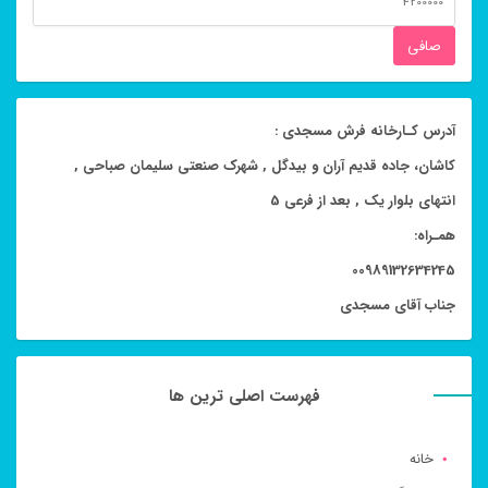
قيمت
صافی
آدرس کـارخانه فرش مسجدی :
کاشان، جاده قدیم آران و بیدگل , شهرک صنعتی سلیمان صباحی ,
انتهای بلوار یک , بعد از فرعی 5
همـراه:
00989132634245
جناب آقای مسجدی
فهرست اصلی ترین ها
خانه