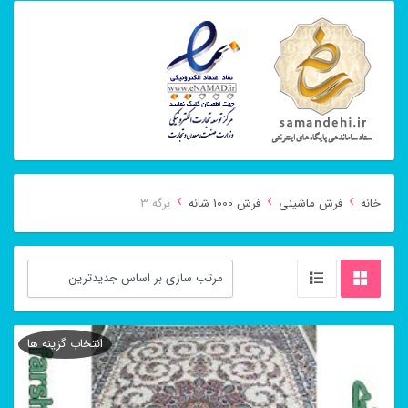
›
›
›
خانه
فرش ماشینی
فرش 1000 شانه
برگه 3
انتخاب گزینه ها