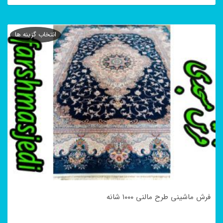
این
محصول
انتخاب گزینه ها
دارای
انواع
مختلفی
می
باشد.
گزینه
ها
ممکن
است
در
فرش ماشینی طرح مالنی ۱۰۰۰ شانه
صفحه
محصول