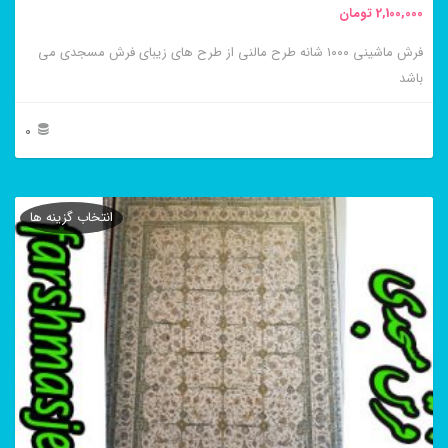
2,100,000
تومان
انتخاب
فرش ماشینی ۱۰۰۰ شانه طرح مالنی از طرح های زیبای فرش مسجدی می
شوند
باشد
0
این
محصول
انتخاب گزینه ها
دارای
انواع
مختلفی
می
باشد.
گزینه
ها