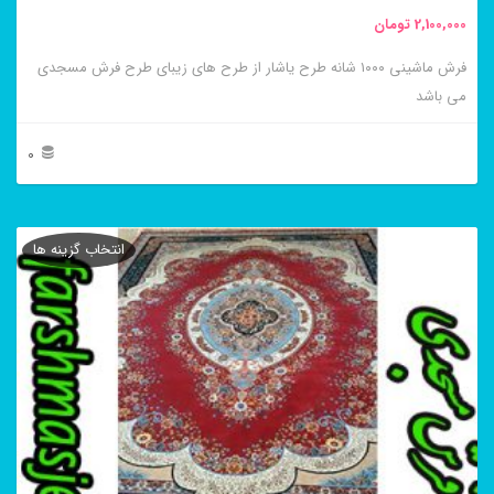
محصول
2,100,000
تومان
انتخاب
فرش ماشینی ۱۰۰۰ شانه طرح یاشار از طرح های زیبای طرح فرش مسجدی
شوند
می باشد
0
این
محصول
انتخاب گزینه ها
دارای
انواع
مختلفی
می
باشد.
گزینه
ها