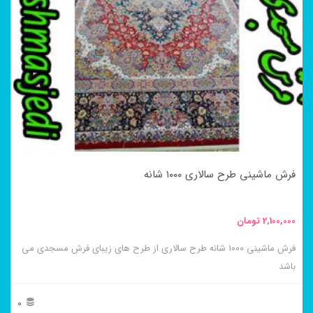
مختلفی
می
باشد.
گزینه
ها
ممکن
است
در
فرش ماشینی طرح سالاری ۱۰۰۰ شانه
صفحه
محصول
2,100,000
تومان
انتخاب
فرش ماشینی ۱۰۰۰ شانه طرح سالاری از طرح های زیبای فرش مسجدی می
شوند
باشد
0