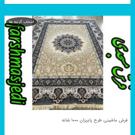
این
محصول
انتخاب گزینه ها
دارای
انواع
مختلفی
می
باشد.
گزینه
ها
ممکن
است
در
فرش ماشینی طرح پاییزان ۱۰۰۰ شانه
صفحه
محصول