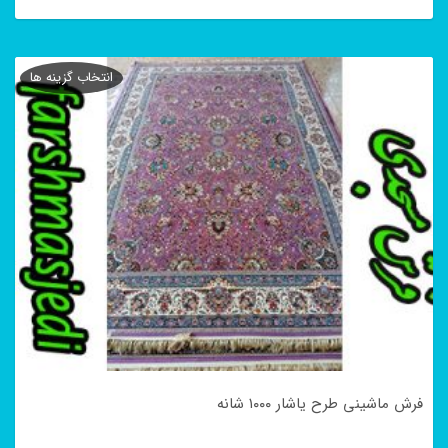
این
محصول
انتخاب گزینه ها
دارای
انواع
مختلفی
می
باشد.
گزینه
ها
ممکن
است
در
فرش ماشینی طرح یاشار ۱۰۰۰ شانه
صفحه