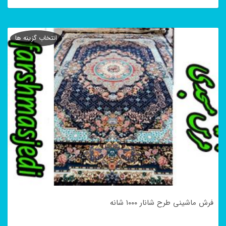
این
محصول
انتخاب گزینه ها
دارای
انواع
مختلفی
می
باشد.
گزینه
ها
ممکن
است
در
فرش ماشینی طرح شانار ۱۰۰۰ شانه
صفحه
محصول