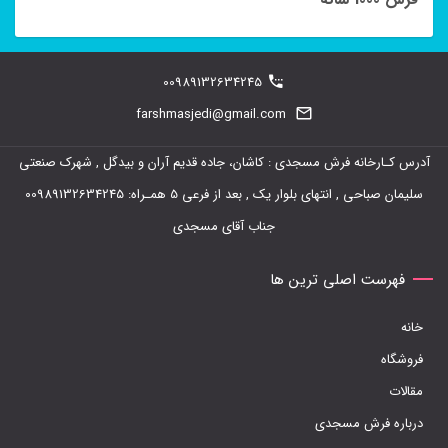
مختلفی
می
باشد.
00989132634245
گزینه
farshmasjedi@gmail.com
ها
ممکن
آدرس کـارخانه فرش مسجدی : کاشان، جاده قدیم آران و بیدگل , شهرک صنعتی
است
سلیمان صباحی , انتهای بلوار یک , بعد از فرعی 5 همـراه: 00989132634245
در
جناب آقای مسجدی
صفحه
فهرست اصلی ترین ها
محصول
انتخاب
خانه
شوند
فروشگاه
مقالات
درباره فرش مسجدی