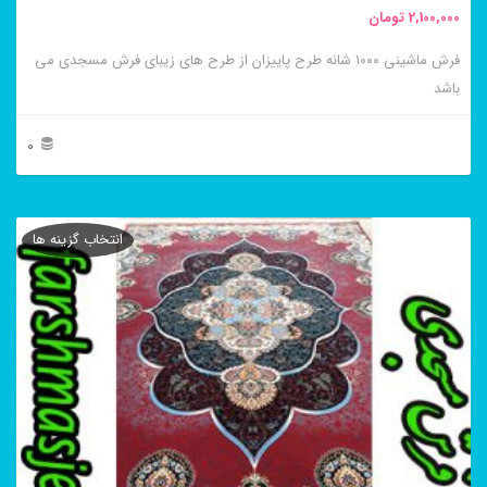
2,100,000
تومان
انتخاب
فرش ماشینی ۱۰۰۰ شانه طرح پاییزان از طرح های زیبای فرش مسجدی می
شوند
باشد
0
این
محصول
انتخاب گزینه ها
دارای
انواع
مختلفی
می
باشد.
گزینه
ها