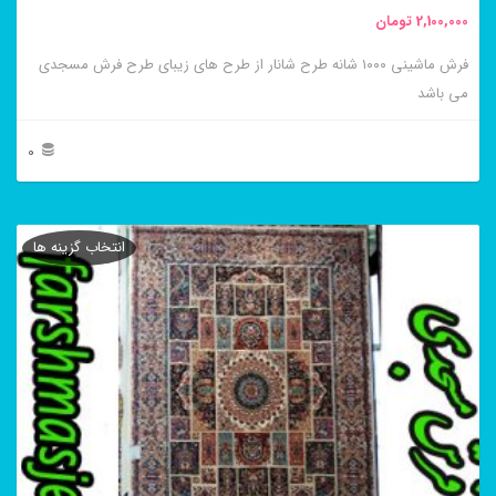
2,100,000
تومان
انتخاب
فرش ماشینی ۱۰۰۰ شانه طرح شانار از طرح های زیبای طرح فرش مسجدی
شوند
می باشد
0
این
محصول
انتخاب گزینه ها
دارای
انواع
مختلفی
می
باشد.
گزینه
ها