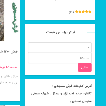
(19)
نمره
5
از
5
فیلتر براساس قیمت :
حداقل
فرش ۱۲۰۰ شانه طرح ساری رنگ نسکافه ای
قیمت
حداكثر
قيمت
1,900,000
توما
صافی
ای از طرح ه
آدرس کـارخانه فرش مسجدی :
باشد
کاشان، جاده قدیم آران و بیدگل , شهرک صنعتی
سلیمان صباحی ,
این