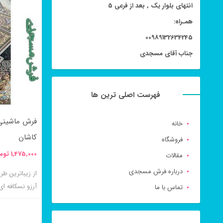
انتهای بلوار یک , بعد از فرعی 5
محصول
همـراه:
دارای
00989132634245
انواع
جناب آقای مسجدی
مختلفی
می
باشد.
فهرست اصلی ترین ها
گزینه
خانه
ها
کاشان
فروشگاه
ممکن
1,475,000
توم
مقالات
است
درباره فرش مسجدی
در
آرزو نسکافه ا
تماس با ما
صفحه
محصول
انتخاب