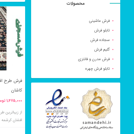
محصولات
این
شوند
محصول
فرش ماشینی
دارای
تابلو فرش
انواع
سجاده فرش
مختلفی
گلیم فرش
می
فرش مدرن و فانتزی
باشد.
تابلو فرش چهره
گزینه
ها
کاشان
ممکن
1,475,000
توم
است
در
افشان کرشمه 
صفحه
محصول