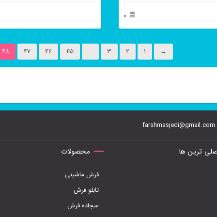
محصول
0
انتخاب
این
شوند
محصول
48
47
46
45
…
3
2
1
→
دارای
انواع
مختلفی
می
farshmasjedi@gmail.com
باشد.
گزینه
لی ترین ها
محصولات
ها
فرش ماشینی
ممکن
تابلو فرش
است
سجاده فرش
در