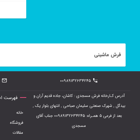
محصول
انتخاب
این
شوند
محصول
دارای
انواع
فرش ماشینی
مختلفی
می
00989132634245
باشد.
گزینه
آدرس کـارخانه فرش مسجدی : کاشان، جاده قدیم آران و
فهرست اص
ها
بیدگل , شهرک صنعتی سلیمان صباحی , انتهای بلوار یک ,
خانه
ممکن
بعد از فرعی 5 همـراه: 00989132634245 جناب آقای
فروشگاه
است
مسجدی
مقالات
در