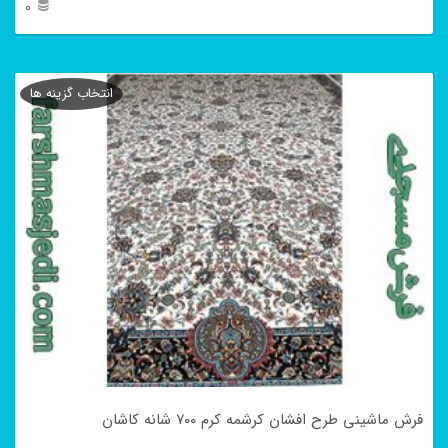
0
این
محصول
انتخاب گزینه ها
دارای
انواع
مختلفی
می
باشد.
گزینه
ها
ممکن
است
در
فرش ماشینی طرح افشان کرشمه کرم ۷۰۰ شانه کاشان
صفحه