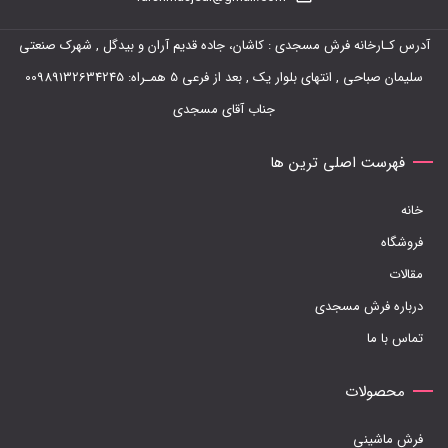
مختلفی
آدرس کـارخانه فرش مسجدی : کاشان، جاده قدیم آران و بیدگل , شهرک صنعتی
می
سلیمان صباحی , انتهای بلوار یک , بعد از فرعی 5 همـراه: 00989132634245
باشد.
جناب آقای مسجدی
گزینه
ها
فهرست اصلی ترین ها
ممکن
خانه
است
فروشگاه
در
مقالات
صفحه
درباره فرش مسجدی
محصول
تماس با ما
انتخاب
شوند
محصولات
فرش ماشینی