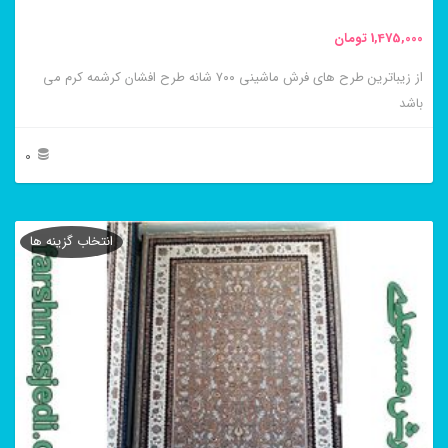
محصول
1,475,000
تومان
انتخاب
از زیباترین طرح های فرش ماشینی ۷۰۰ شانه طرح افشان کرشمه کرم می
شوند
باشد
0
این
محصول
انتخاب گزینه ها
دارای
انواع
مختلفی
می
باشد.
گزینه