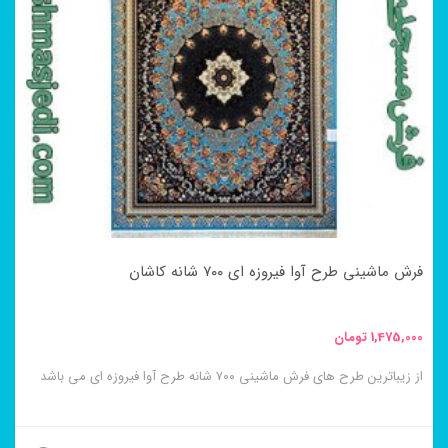
مختلفی
می
باشد.
گزینه
ها
ممکن
است
در
فرش ماشینی طرح آوا فیروزه ای ۷۰۰ شانه کاشان
صفحه
محصول
1,475,000
تومان
انتخاب
از زیباترین طرح های فرش ماشینی ۷۰۰ شانه طرح آوا فیروزه ای می باشد
شوند