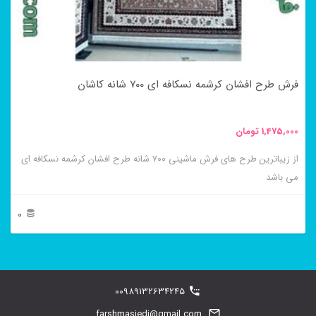
ها
ممکن
است
در
فرش طرح افشان کرشمه نسکافه ای ۷۰۰ شانه کاشان
صفحه
محصول
1,475,000
تومان
انتخاب
از زیباترین طرح های فرش ماشینی ۷۰۰ شانه طرح افشان کرشمه نسکافه ای
شوند
می باشد
0
این
محصول
دارای
00989132634245
انواع
farshmasjedi@gmail.com