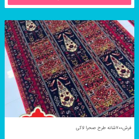
فرش700شانه طرح صحرا لاکی