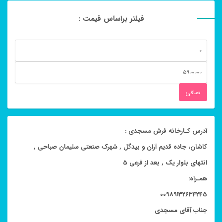
فیلتر براساس قیمت :
حداقل
قیمت
حداكثر
قيمت
صافی
آدرس کـارخانه فرش مسجدی :
کاشان، جاده قدیم آران و بیدگل , شهرک صنعتی سلیمان صباحی ,
انتهای بلوار یک , بعد از فرعی 5
همـراه:
00989132634245
جناب آقای مسجدی