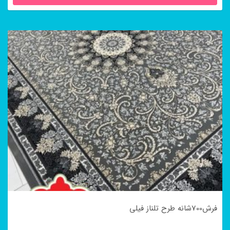
فرش700شانه طرح تلناز فیلی