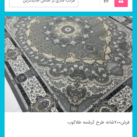
فرش700شانه طرح کرشمه طلاکوب