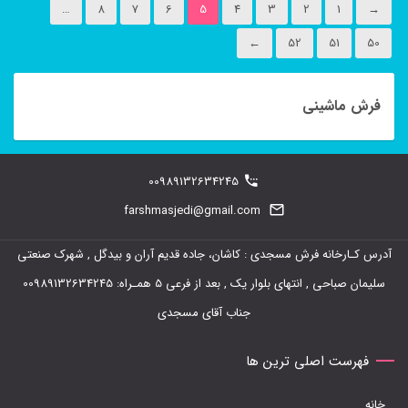
…
8
7
6
5
4
3
2
1
→
←
52
51
50
فرش ماشینی
00989132634245
farshmasjedi@gmail.com
آدرس کـارخانه فرش مسجدی : کاشان، جاده قدیم آران و بیدگل , شهرک صنعتی
سلیمان صباحی , انتهای بلوار یک , بعد از فرعی 5 همـراه: 00989132634245
جناب آقای مسجدی
فهرست اصلی ترین ها
خانه