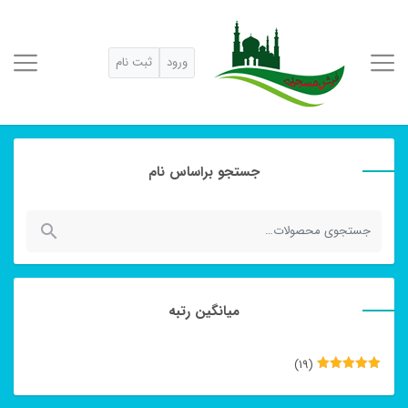
ورود
ثبت نام
جستجو براساس نام
جستجو
برای:
میانگین رتبه
(19)
نمره
5
از
5