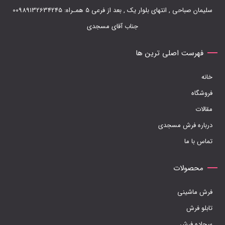
سلیمان صباحی , انتهای بلوار یک , بعد از فرعی 5 همـراه: 00989132634245
جناب آقای مسجدی
فهرست اصلی ترین ها
خانه
فروشگاه
مقالات
درباره فرش مسجدی
تماس با ما
محصولات
فرش ماشینی
تابلو فرش
سجاده فرش