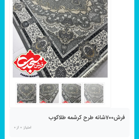
فرش700شانه طرح کرشمه طلاکوب
امتیاز:
0
از
0