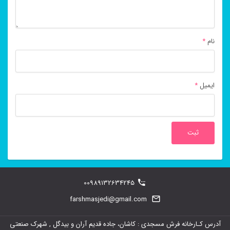
نام
*
ایمیل
*
00989132634245
farshmasjedi@gmail.com
آدرس کـارخانه فرش مسجدی : کاشان، جاده قدیم آران و بیدگل , شهرک صنعتی