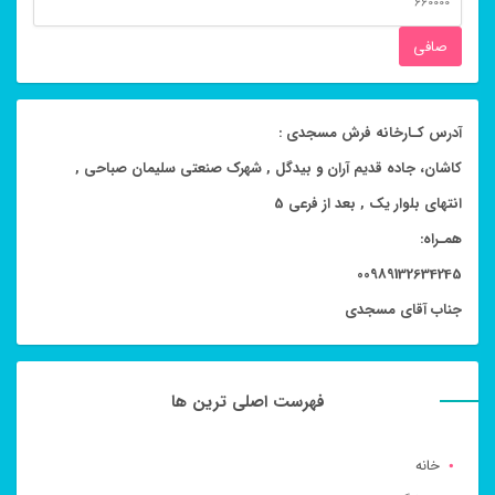
قيمت
صافی
آدرس کـارخانه فرش مسجدی :
کاشان، جاده قدیم آران و بیدگل , شهرک صنعتی سلیمان صباحی ,
انتهای بلوار یک , بعد از فرعی 5
همـراه:
00989132634245
جناب آقای مسجدی
فهرست اصلی ترین ها
خانه