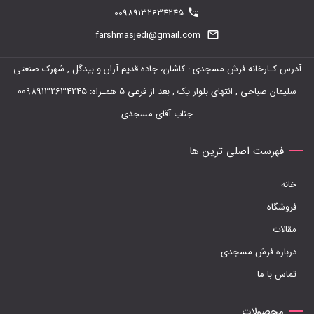
00989132634245
farshmasjedi@gmail.com
آدرس کـارخانه فرش مسجدی : کاشان، جاده قدیم آران و بیدگل , شهرک صنعتی
سلیمان صباحی , انتهای بلوار یک , بعد از فرعی 5 همـراه: 00989132634245
جناب آقای مسجدی
فهرست اصلی ترین ها
خانه
فروشگاه
مقالات
درباره فرش مسجدی
تماس با ما
محصولات