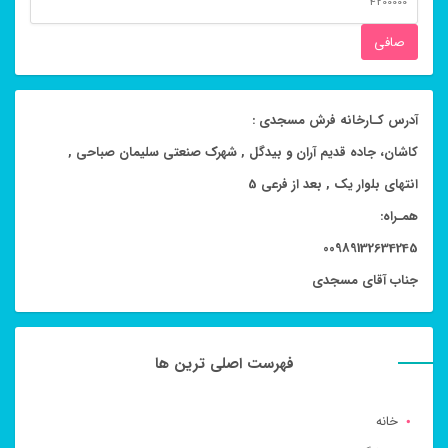
قيمت
صافی
آدرس کـارخانه فرش مسجدی :
کاشان، جاده قدیم آران و بیدگل , شهرک صنعتی سلیمان صباحی ,
انتهای بلوار یک , بعد از فرعی 5
همـراه:
00989132634245
جناب آقای مسجدی
فهرست اصلی ترین ها
خانه