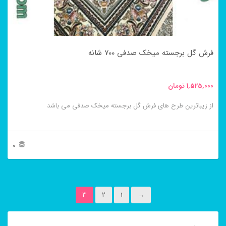
ممکن
است
در
فرش گل برجسته میخک صدفی ۷۰۰ شانه
صفحه
محصول
1,525,000
تومان
انتخاب
از زیباترین طرح های فرش گل برجسته میخک صدفی می باشد
شوند
0
این
محصول
3
2
1
→
دارای
انواع