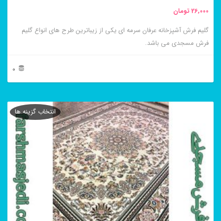
محصول
26,000
تومان
انتخاب
گلیم فرش آشپزخانه عرفان سرمه ای یکی از زیباترین طرح های انواع گلیم
شوند
فرش مسجدی می باشد.
0
این
محصول
انتخاب گزینه ها
دارای
انواع
مختلفی
می
باشد.
گزینه
ها