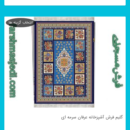
این
محصول
انتخاب گزینه ها
دارای
انواع
مختلفی
می
باشد.
گزینه
ها
ممکن
است
در
گلیم فرش آشپزخانه عرفان سرمه ای
صفحه