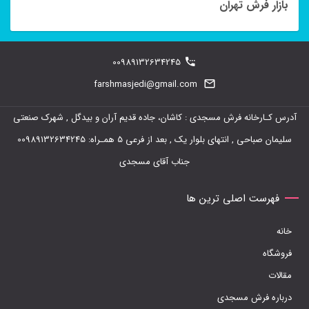
بازار فرش تهران
مختلفی
می
باشد.
00989132634245
گزینه
farshmasjedi@gmail.com
ها
ممکن
آدرس کـارخانه فرش مسجدی : کاشان، جاده قدیم آران و بیدگل , شهرک صنعتی
است
سلیمان صباحی , انتهای بلوار یک , بعد از فرعی 5 همـراه: 00989132634245
در
جناب آقای مسجدی
صفحه
فهرست اصلی ترین ها
محصول
انتخاب
خانه
شوند
فروشگاه
مقالات
درباره فرش مسجدی