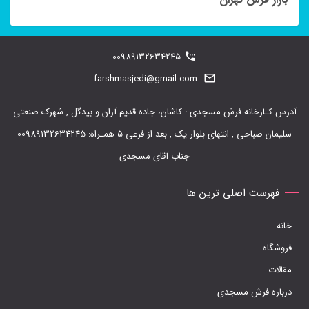
مختلفی
می
باشد.
00989132634245
گزینه
farshmasjedi@gmail.com
ها
ممکن
آدرس کـارخانه فرش مسجدی : کاشان، جاده قدیم آران و بیدگل , شهرک صنعتی
است
سلیمان صباحی , انتهای بلوار یک , بعد از فرعی 5 همـراه: 00989132634245
در
جناب آقای مسجدی
صفحه
فهرست اصلی ترین ها
محصول
انتخاب
خانه
شوند
فروشگاه
مقالات
درباره فرش مسجدی