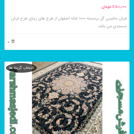
محصول
2,100,000
تومان
انتخاب
فرش ماشینی گل برجسته ۱۰۰۰ شانه اصفهان از طرح های زیبای طرح فرش
شوند
مسجدی می باشد
0
این
محصول
انتخاب گزینه ها
دارای
انواع
مختلفی
می
باشد.
گزینه
ها