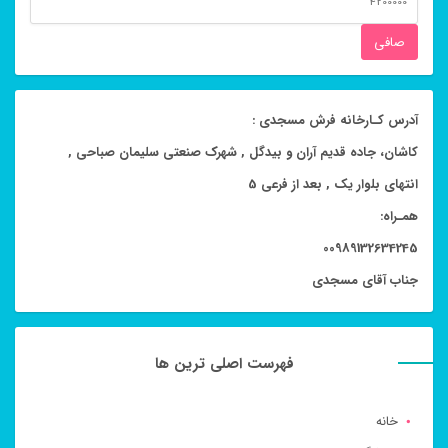
قيمت
صافی
آدرس کـارخانه فرش مسجدی :
کاشان، جاده قدیم آران و بیدگل , شهرک صنعتی سلیمان صباحی ,
انتهای بلوار یک , بعد از فرعی 5
همـراه:
00989132634245
جناب آقای مسجدی
فهرست اصلی ترین ها
خانه