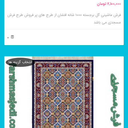
2,100,000
تومان
انتخاب
فرش ماشینی گل برجسته ۱۰۰۰ شانه افشان از طرح های پر فروش طرح فرش
شوند
مسجدی می باشد
0
این
محصول
انتخاب گزینه ها
دارای
انواع
مختلفی
می
باشد.
گزینه
ها