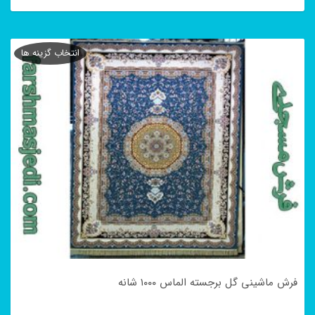
این
محصول
انتخاب گزینه ها
دارای
انواع
مختلفی
می
باشد.
گزینه
ها
ممکن
است
در
فرش ماشینی گل برجسته الماس ۱۰۰۰ شانه
صفحه
محصول