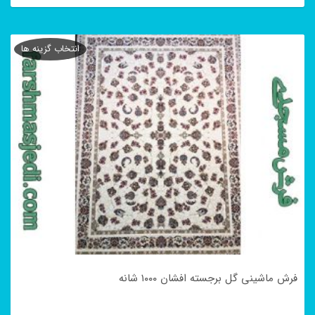
این
محصول
انتخاب گزینه ها
دارای
انواع
مختلفی
می
باشد.
گزینه
ها
ممکن
است
در
فرش ماشینی گل برجسته افشان ۱۰۰۰ شانه
صفحه
محصول