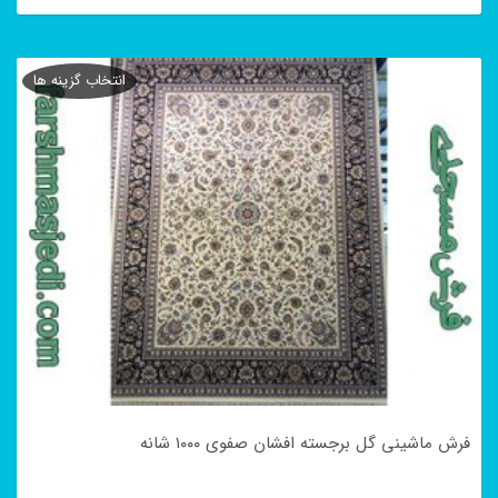
این
محصول
انتخاب گزینه ها
دارای
انواع
مختلفی
می
باشد.
گزینه
ها
ممکن
است
در
فرش ماشینی گل برجسته افشان صفوی ۱۰۰۰ شانه
صفحه
محصول