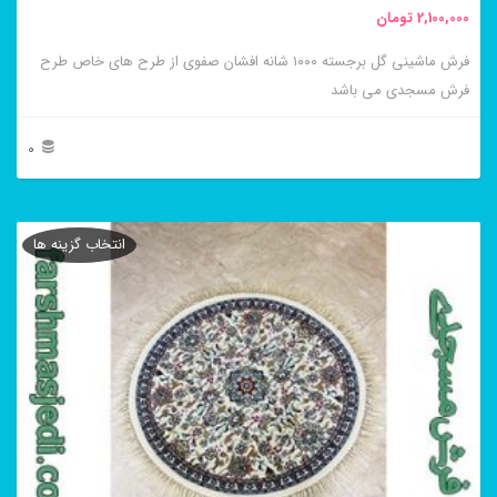
2,100,000
تومان
انتخاب
فرش ماشینی گل برجسته ۱۰۰۰ شانه افشان صفوی از طرح های خاص طرح
شوند
فرش مسجدی می باشد
0
این
محصول
انتخاب گزینه ها
دارای
انواع
مختلفی
می
باشد.
گزینه
ها