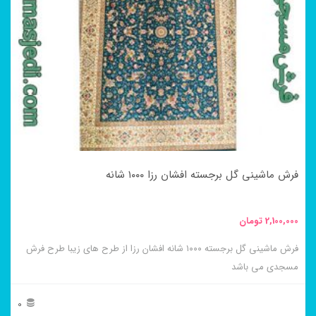
مختلفی
می
باشد.
گزینه
ها
ممکن
است
در
فرش ماشینی گل برجسته افشان رزا ۱۰۰۰ شانه
صفحه
محصول
2,100,000
تومان
انتخاب
فرش ماشینی گل برجسته ۱۰۰۰ شانه افشان رزا از طرح های زیبا طرح فرش
شوند
مسجدی می باشد
0