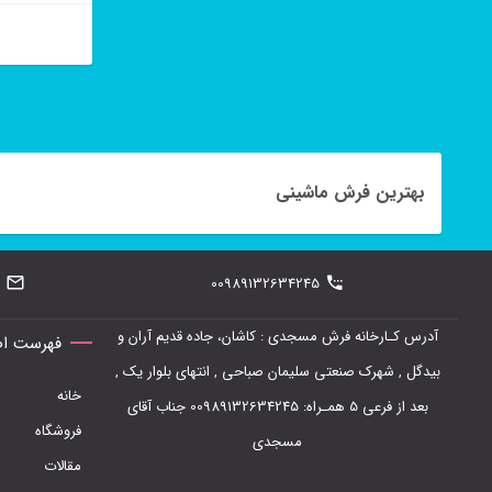
محصول
انتخاب
این
شوند
محصول
دارای
انواع
بهترین فرش ماشینی
مختلفی
می
00989132634245
باشد.
گزینه
آدرس کـارخانه فرش مسجدی : کاشان، جاده قدیم آران و
فهرست اص
ها
بیدگل , شهرک صنعتی سلیمان صباحی , انتهای بلوار یک ,
خانه
ممکن
بعد از فرعی 5 همـراه: 00989132634245 جناب آقای
فروشگاه
است
مسجدی
مقالات
در