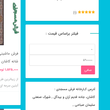
(1)
نمره
5
از
5
فیلتر براساس قیمت :
حداقل
قیمت
حداكثر
شانه کاشان
قيمت
1,525,000
توم
صافی
آبتین سرمه ای ۷۰۰ شانه کاشان می باش
آدرس کـارخانه فرش مسجدی :
کاشان، جاده قدیم آران و بیدگل , شهرک صنعتی
سلیمان صباحی ,
این