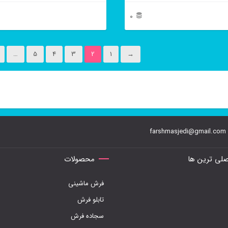
محصول
0
انتخاب
این
شوند
محصول
…
5
4
3
2
1
→
دارای
انواع
مختلفی
می
farshmasjedi@gmail.com
باشد.
گزینه
لی ترین ها
محصولات
ها
فرش ماشینی
ممکن
تابلو فرش
است
سجاده فرش
در