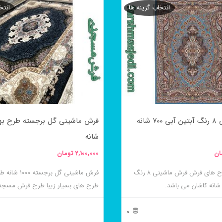
انتخاب گزینه ها
انتخ
محصول
دارای
انواع
مختلفی
می
باشد.
گزینه
فرش ماشینی ۸ رنگ آبتین آبی ۷۰۰ شانه
ها
شانه
ممکن
ان
2,100,000
تومان
است
در
از زیباترین طرح های فرش فرش ماشینی ۸ رنگ
فرش ماشینی گل برجس
طرح های بسیار زیبا طرح فرش مسجد
صفحه
محصول
0
انتخاب