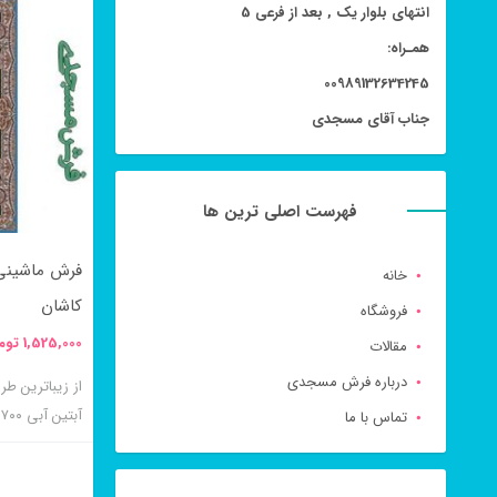
انتهای بلوار یک , بعد از فرعی 5
محصول
همـراه:
دارای
00989132634245
انواع
جناب آقای مسجدی
مختلفی
می
باشد.
فهرست اصلی ترین ها
گزینه
خانه
ها
کاشان
فروشگاه
ممکن
1,525,000
توم
مقالات
است
درباره فرش مسجدی
در
آبتین آبی ۷۰۰ شانه کاشان می باشد.
تماس با ما
صفحه
محصول
انتخاب