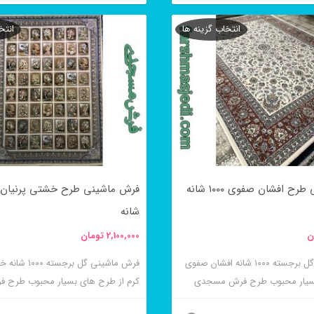
این
شوند
انتخاب گزینه ها
انتخ
محصول
دارای
انواع
مختلفی
می
باشد.
گزینه
ح افشان صفوی ۱۰۰۰ شانه
ها
شانه
ممکن
ن
2,100,000
تومان
است
در
فرش ماشینی گل برجسته ۱۰۰۰ شانه افشان صفوی
فرش ماشینی گل برج
بسیار محبوب طرح فرش مسجدی
کرم از طرح های بسیار محبوب طرح ف
صفحه
مسجدی می باشد
محصول