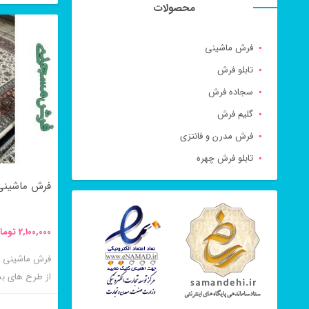
محصولات
این
شوند
محصول
فرش ماشینی
دارای
تابلو فرش
انواع
سجاده فرش
مختلفی
گلیم فرش
می
فرش مدرن و فانتزی
باشد.
تابلو فرش چهره
گزینه
فرش ماشینی طر
ها
ممکن
2,100,000
توما
است
در
از طرح های 
صفحه
می باشد
محصول