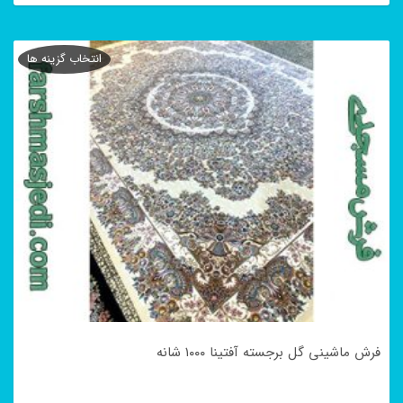
این
محصول
انتخاب گزینه ها
دارای
انواع
مختلفی
می
باشد.
گزینه
ها
ممکن
است
در
فرش ماشینی گل برجسته آفتینا ۱۰۰۰ شانه
صفحه
محصول