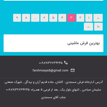
این
محصول
9
8
…
6
5
4
3
2
1
→
دارای
←
10
انواع
مختلفی
می
بهترین فرش ماشینی
باشد.
گزینه
00989132634245
ها
farshmasjedi@gmail.com
ممکن
است
آدرس کـارخانه فرش مسجدی : کاشان، جاده قدیم آران و بیدگل , شهرک صنعتی
در
سلیمان صباحی , انتهای بلوار یک , بعد از فرعی 5 همـراه: 00989132634245
صفحه
جناب آقای مسجدی
محصول