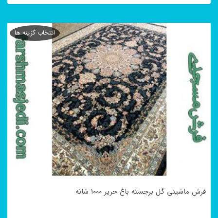
این
محصول
انتخاب گزینه ها
دارای
انواع
مختلفی
می
باشد.
گزینه
ها
ممکن
است
در
فرش ماشینی گل برجسته باغ حریر ۱۰۰۰ شانه
صفحه
محصول