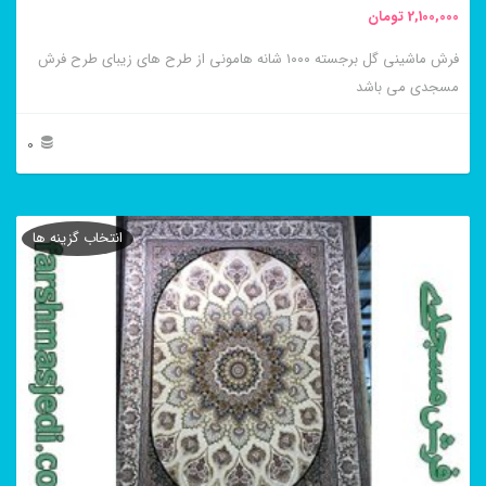
2,100,000
تومان
انتخاب
فرش ماشینی گل برجسته ۱۰۰۰ شانه هامونی از طرح های زیبای طرح فرش
شوند
مسجدی می باشد
0
این
محصول
انتخاب گزینه ها
دارای
انواع
مختلفی
می
باشد.
گزینه
ها