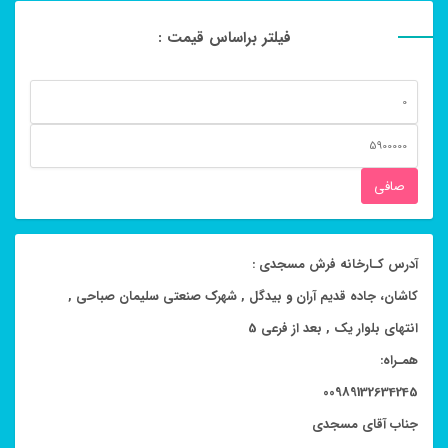
فیلتر براساس قیمت :
حداقل
قیمت
حداكثر
قيمت
صافی
آدرس کـارخانه فرش مسجدی :
کاشان، جاده قدیم آران و بیدگل , شهرک صنعتی سلیمان صباحی ,
انتهای بلوار یک , بعد از فرعی 5
همـراه:
00989132634245
جناب آقای مسجدی