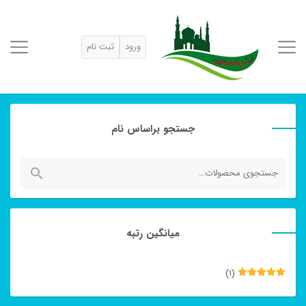
ورود
ثبت نام
جستجو براساس نام
جستجو
برای:
میانگین رتبه
(1)
نمره
5
از
5