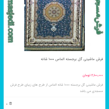
می
باشد.
گزینه
ها
ممکن
است
در
فرش ماشینی گل برجسته الماس ۱۰۰۰ شانه
صفحه
محصول
2,100,000
تومان
انتخاب
فرش ماشینی گل برجسته ۱۰۰۰ شانه الماس از طرح های زیبای طرح فرش
شوند
مسجدی می باشد
0