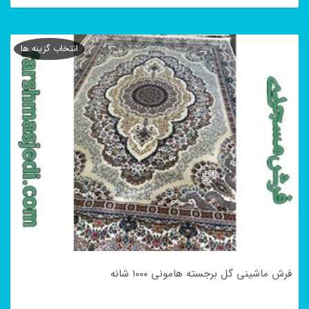
این
محصول
انتخاب گزینه ها
دارای
انواع
مختلفی
می
باشد.
گزینه
ها
ممکن
است
در
فرش ماشینی گل برجسته هامونی ۱۰۰۰ شانه
صفحه
محصول