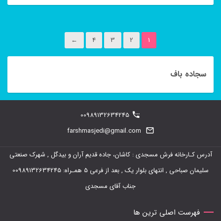
←
4
3
2
1
سجاده باف
00989132634245
farshmasjedi@gmail.com
آدرس کـارخانه فرش مسجدی : کاشان، جاده قدیم آران و بیدگل , شهرک صنعتی
سلیمان صباحی , انتهای بلوار یک , بعد از فرعی 5 همـراه: 00989132634245
جناب آقای مسجدی
فهرست اصلی ترین ها